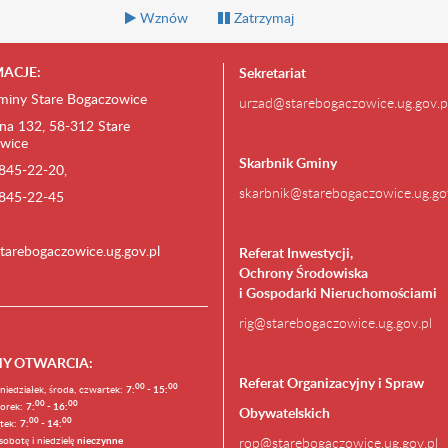
Wznów
Zatrzymaj
ACJE:
Sekretariat
miny Stare Bogaczowice
urzad@starebogaczowice.ug.gov.p
na 132, 58-312 Stare
wice
Skarbnik Gminy
) 845-22-20,
skarbnik@starebogaczowice.ug.go
) 845-22-45
tarebogaczowice.ug.gov.pl
Referat Inwestycji,
Ochrony Środowiska
i Gospodarki Nieruchomościami
rig@starebogaczowice.ug.gov.pl
NY OTWARCIA
:
Referat Organizacyjny i Spraw
0
0
0
0
niedziałek, środa, czwartek:
7:
- 15:
0
0
00
orek:
7:
- 16:
Obywatelskich
0
0
00
ątek:
7:
- 14:
sobotę i niedzielę
nieczynne
rop@starebogaczowice.ug.gov.pl