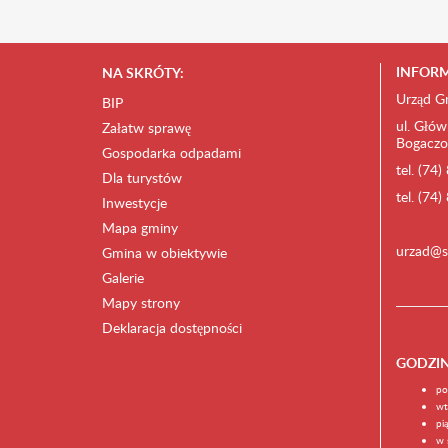
INFORM
NA SKRÓTY:
Urząd G
BIP
ul. Głów
Załatw sprawę
Bogaczo
Gospodarka odpadami
tel. (74
Dla turystów
tel. (74
Inwestycje
Mapa gminy
urzad@s
Gmina w obiektywie
Galerie
Mapy strony
Deklaracja dostępności
GODZI
po
wt
pi
w 