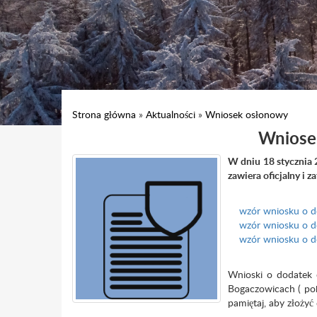
Strona główna
»
Aktualności
»
Wniosek osłonowy
Wniose
W dniu 18 stycznia 
zawiera oficjalny i 
wzór wniosku o d
wzór wniosku o d
wzór wniosku o d
Wnioski o dodatek 
Bogaczowicach ( pok.
pamiętaj, aby złoż