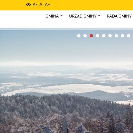
A-
A
A+
GMINA
URZĄD GMINY
RADA GMINY
+
+