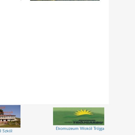
Ekomuzeum Wokół Trójgarbu
ł Szkół