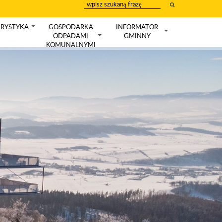
wpisz
szukany
tekst
RYSTYKA
GOSPODARKA
INFORMATOR
+
ODPADAMI
GMINNY
+
+
KOMUNALNYMI