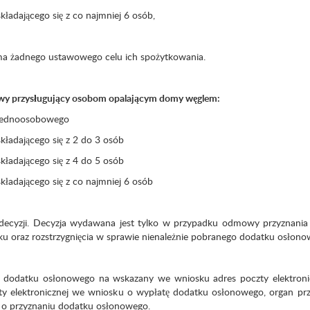
adającego się z co najmniej 6 osób,
ma żadnego ustawowego celu ich spożytkowania.
owy przysługujący osobom opalającym domy węglem:
 jednoosobowego
ładającego się z 2 do 3 osób
ładającego się z 4 do 5 osób
adającego się z co najmniej 6 osób
ecyzji. Decyzja wydawana jest tylko w przypadku odmowy przyznania
u oraz rozstrzygnięcia w sprawie nienależnie pobranego dodatku osłono
u dodatku osłonowego na wskazany we wniosku adres poczty elektroni
y elektronicznej we wniosku o wypłatę dodatku osłonowego, organ prz
i o przyznaniu dodatku osłonowego.