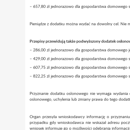
– 657,80 zł jednorazowo dla gospodarstwa domowego skł
Pieniądze z dodatku można wydać na dowolny cel. Nie 
Przepisy przewidują także podwyższony dodatek osłon
– 286,00 zł jednorazowo dla gospodarstwa domowego
– 429,00 zł jednorazowo dla gospodarstwa domowego sk
– 607,75 zł jednorazowo dla gospodarstwa domowego sk
– 822,25 zł jednorazowo dla gospodarstwa domowego skł
Przyznanie dodatku osłonowego nie wymaga wydania d
osłonowego, uchylenia lub zmiany prawa do tego dodatk
Organ przesyła wnioskodawcy informację o przyznani
przypadku gdy wnioskodawca nie wskazał adresu poczt
wniosek informuje go o możliwości odebrania informacj