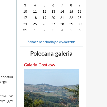
3
4
5
6
7
8
9
10
11
12
13
14
15
16
17
18
19
20
21
22
23
24
25
26
27
28
29
30
31
1
2
3
4
5
6
Zobacz nadchodzące wydarzenia
Polecana galeria
Galeria Gostków
 dodatku
wego.
cznej. W
yjmujący