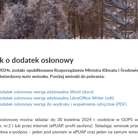
k o dodatek osłonowy
2024r. zostało opublikowane Rozporządzenie Ministra Klimatu i Środowis
zatwierdzony wzór wniosku. Poniżej wnioski do pobrania:
odatek osłonowy wersja edytowalna Word (docx)
odatek osłonowy wersja edytowalna LibreOffice Writer (odt)
odatek osłonowy wersja do wydruku i wypełnienia odręcznie (PDF)
osłonowy można składać do 30 kwietnia 2024 r. osobiście w GOPS w
 nr.2 ) lub przez internet (ePUAP, profil zaufany). Składając wniosek pr
yć dwa e-podpisy – jeden pod pismem w ePUAP oraz jeden na samym wnio