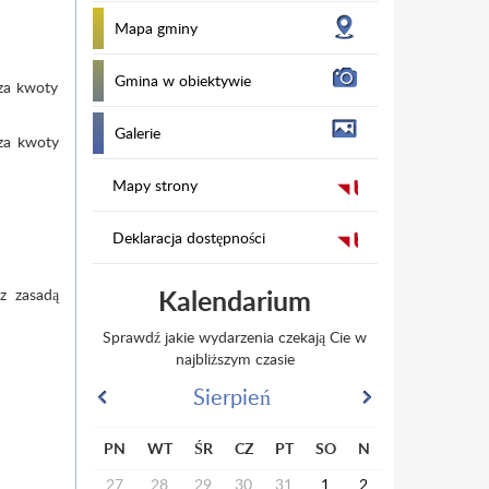
Mapa gminy
Gmina w obiektywie
za kwoty
Galerie
za kwoty
Mapy strony
Deklaracja dostępności
Kalendarium
z zasadą
Sprawdź jakie wydarzenia czekają Cie w
najbliższym czasie
Sierpień
PN
WT
ŚR
CZ
PT
SO
N
27
28
29
30
31
1
2