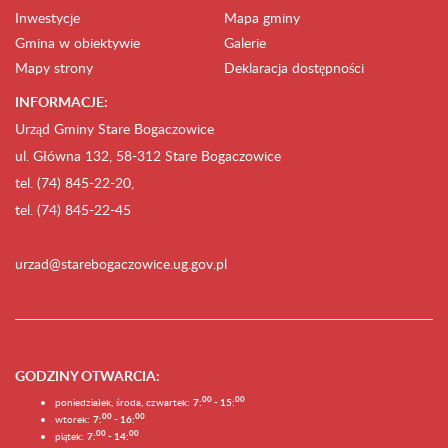
Inwestycje
Mapa gminy
Gmina w obiektywie
Galerie
Mapy strony
Deklaracja dostępności
INFORMACJE:
Urząd Gminy Stare Bogaczowice
ul. Główna 132, 58-312 Stare Bogaczowice
tel. (74) 845-22-20,
tel. (74) 845-22-45
urzad@starebogaczowice.ug.gov.pl
GODZINY OTWARCIA
:
0
0
0
0
poniedziałek, środa, czwartek:
7:
- 15:
0
0
00
wtorek:
7:
- 16:
0
0
00
piątek:
7:
- 14: