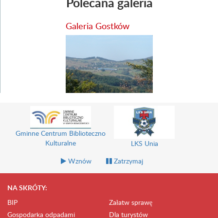
Polecana galeria
Galeria Gostków
Gminne Centrum Biblioteczno
Kulturalne
LKS Unia
Wznów
Zatrzymaj
NA SKRÓTY:
BIP
Załatw sprawę
Gospodarka odpadami
Dla turystów