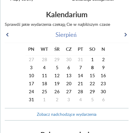
Kalendarium
Sprawdź jakie wydarzenia czekają Cie w najbliższym czasie
Sierpień
PN
WT
ŚR
CZ
PT
SO
N
27
28
29
30
31
1
2
3
4
5
6
7
8
9
10
11
12
13
14
15
16
17
18
19
20
21
22
23
24
25
26
27
28
29
30
31
1
2
3
4
5
6
Zobacz nadchodzące wydarzenia