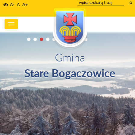
wpisz
A-
A
A+
szukany
tekst
Toggle
navigation
Gmina
Stare Bogaczowice