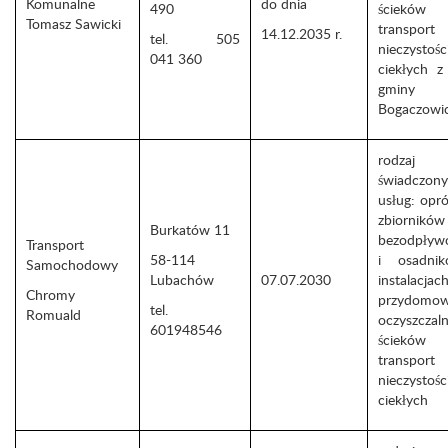
Komunalne
do dnia
490
ścieków
Tomasz Sawicki
transport
14.12.2035 r.
tel. 505
nieczystośc
041 360
ciekłych z
gminy 
Bogaczowi
rodzaj
świadczon
usług: opró
zbiorników
Burkatów 11
bezodpływ
Transport
58-114
i osadni
Samochodowy
Lubachów
07.07.2030
instalacjac
Chromy
przydomo
tel.
Romuald
oczyszczaln
601948546
ściek
transport
nieczystośc
ciekłych