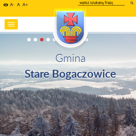
wpisz
A-
A
A+
szukany
tekst
Toggle
navigation
Gmina
Stare Bogaczowice