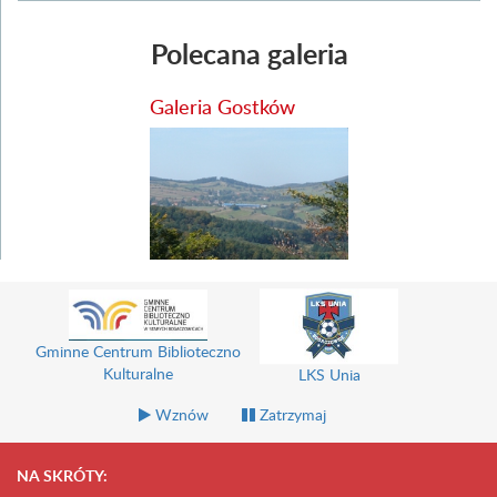
Polecana galeria
Galeria Gostków
Gm
Uniwersytet Trzeciego Wieku
LKS Unia
Wznów
Zatrzymaj
NA SKRÓTY: