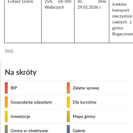
Łukasz Granis
25A, 58-300
do dnia
ścieków
Wałbrzych
29.01.2036 r.
transport
nieczystośc
ciekłych z
gminy 
Bogaczowi
TAGI:
Na skróty
BIP
Załatw sprawę
Gospodarka odpadami
Dla turystów
Inwestycje
Mapa gminy
Gmina w obiektywie
Galerie