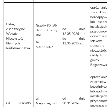
opróżniani
zbiorników
bezodpływ
lub osadn
Usługi
Grzędy 90, 58-
instalacjac
Asenizacyjne –
od dnia
379 Czarny
przydomo
Wywóz
12.05.2025 r.
Bór
oczyszczaln
Nieczystości
do dnia
ścieków
tel.
Płynnych
11.05.2035 r
.
transport
501355607
Radosław Łatka
nieczystośc
ciekłych z
gminy 
Bogaczowic
opróżniani
zbiorników
bezodpływ
lubosadn
instalacjac
ul.
od dnia
przydomo
GT SERWIS
Niepodległości
30.01.2026 r.
oczyszczaln