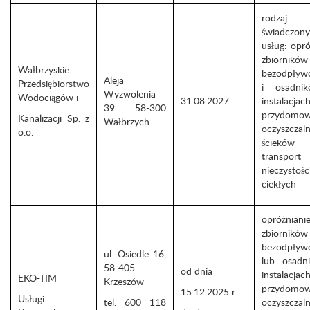
rodzaj
świadczon
usług: opró
zbiorników
Wałbrzyskie
bezodpływ
Aleja
Przedsiębiorstwo
i osadni
Wyzwolenia
Wodociągów i
31.08.2027
instalacjac
39 58-300
przydomo
Kanalizacji Sp. z
Wałbrzych
oczyszczaln
o.o.
ściek
transport
nieczystośc
ciekłych
opróżniani
zbiorników
bezodpływ
ul. Osiedle 16,
lub osadn
58-405
od dnia
instalacjac
EKO-TIM
Krzeszów
przydomo
15.12.2025 r.
Usługi
tel. 600 118
oczyszczaln