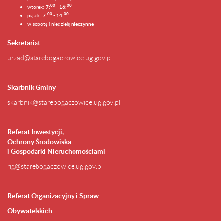
0
0
00
wtorek:
7:
- 16:
0
0
00
piątek:
7:
- 14:
w sobotę i niedzielę
nieczynne
Sekretariat
urzad@starebogaczowice.ug.gov.pl
Skarbnik Gminy
skarbnik@starebogaczowice.ug.gov.pl
Referat Inwestycji,
Ochrony Środowiska
i Gospodarki Nieruchomościami
rig@starebogaczowice.ug.gov.pl
Referat Organizacyjny i Spraw
Obywatelskich