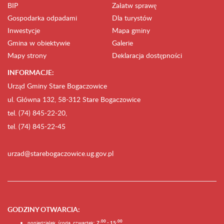
BIP
Załatw sprawę
Gospodarka odpadami
Dla turystów
Inwestycje
Mapa gminy
Gmina w obiektywie
Galerie
Mapy strony
Deklaracja dostępności
INFORMACJE:
Urząd Gminy Stare Bogaczowice
ul. Główna 132, 58-312 Stare Bogaczowice
tel. (74) 845-22-20,
tel. (74) 845-22-45
urzad@starebogaczowice.ug.gov.pl
GODZINY OTWARCIA
:
0
0
0
0
poniedziałek, środa, czwartek:
7:
- 15: