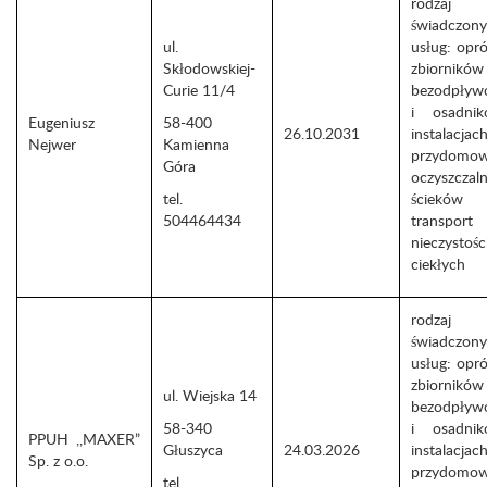
rodzaj
świadczon
ul.
usług: opró
Skłodowskiej-
zbiorników
Curie 11/4
bezodpływ
i osadni
Eugeniusz
58-400
26.10.2031
instalacjac
Nejwer
Kamienna
przydomo
Góra
oczyszczaln
tel.
ściek
504464434
transport
nieczystośc
ciekłych
rodzaj
świadczon
usług: opró
zbiorników
ul. Wiejska 14
bezodpływ
58-340
i osadni
PPUH ,,MAXER”
Głuszyca
24.03.2026
instalacjac
Sp. z o.o.
przydomo
tel.