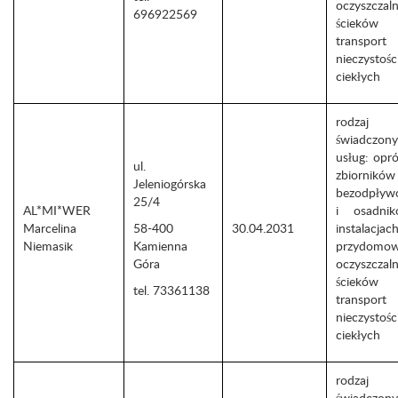
oczyszczaln
696922569
ściek
transport
nieczystośc
ciekłych
rodzaj
świadczon
usług: opró
ul.
zbiorników
Jeleniogórska
bezodpływ
25/4
AL*MI*WER
i osadni
Marcelina
58-400
30.04.2031
instalacjac
Niemasik
Kamienna
przydomo
Góra
oczyszczaln
ściek
tel. 73361138
transport
nieczystośc
ciekłych
rodzaj
świadczon