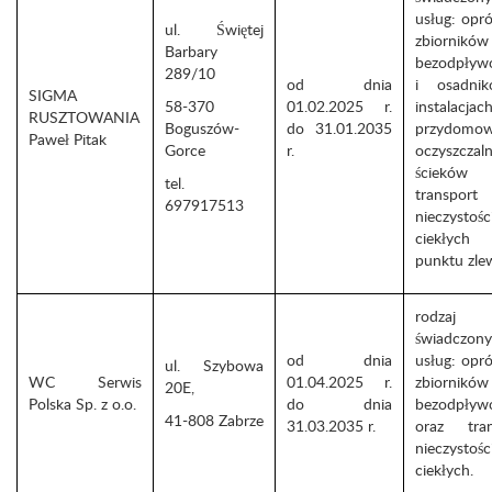
usług: opró
ul. Świętej
zbiorników
Barbary
bezodpływ
289/10
od dnia
i osadni
SIGMA
58-370
01.02.2025 r.
instalacjac
RUSZTOWANIA
Boguszów-
do 31.01.2035
przydomo
Paweł Pitak
Gorce
r.
oczyszczaln
ścieków
tel.
transport
697917513
nieczystośc
ciekły
punktu zle
rodzaj
świadczon
od dnia
usług: opró
ul. Szybowa
WC Serwis
01.04.2025 r.
zbiorników
20E,
Polska Sp. z o.o.
do dnia
bezodpływ
41-808 Zabrze
31.03.2035 r.
oraz tran
nieczystośc
ciekłych.