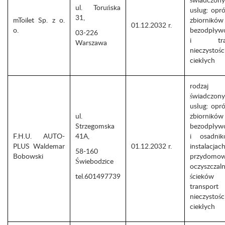
ul. Toruńska
usług: opró
31,
mToilet Sp. z o.
zbiorników
01.12.2032 r.
o.
bezodpływ
03-226
i tran
Warszawa
nieczystośc
ciekłych
rodzaj
świadczon
usług: opró
ul.
zbiorników
Strzegomska
bezodpływ
F.H.U. AUTO-
41A,
i osadni
PLUS Waldemar
01.12.2032 r.
instalacjac
58-160
Bobowski
przydomo
Świebodzice
oczyszczaln
tel.601497739
ściek
transport
nieczystośc
ciekłych