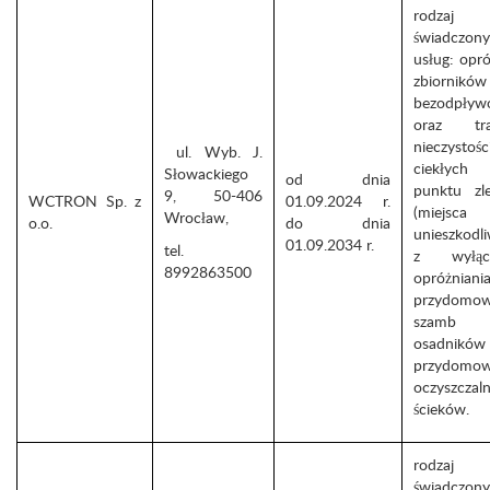
rodzaj
świadczon
usług: opró
zbiorników
bezodpływ
oraz tra
nieczystośc
ul. Wyb. J.
ciekły
Słowackiego
od dnia
punktu zl
9, 50-406
WCTRON Sp. z
01.09.2024 r.
(miejsca
Wrocław,
o.o.
do dnia
unieszkodli
01.09.2034 r.
tel.
z wyłącz
8992863500
opróżniani
przydomo
szam
osadników
przydomo
oczyszczaln
ścieków.
rodzaj
świadczon