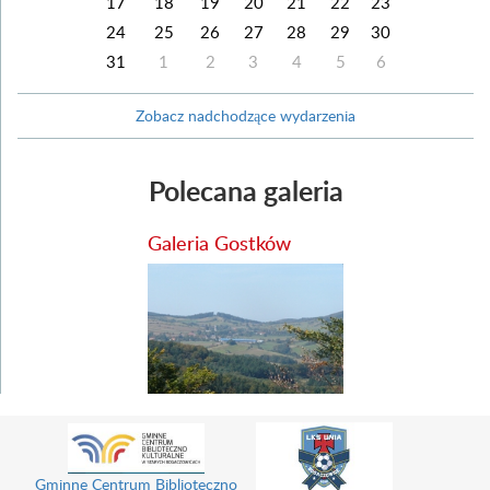
17
18
19
20
21
22
23
24
25
26
27
28
29
30
31
1
2
3
4
5
6
Zobacz nadchodzące wydarzenia
Polecana galeria
Galeria Gostków
eczno