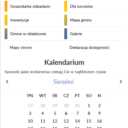
Gospodarka odpadami
Dla turystów
Inwestycje
Mapa gminy
Gmina w obiektywie
Galerie
Mapy strony
Deklaracja dostępności
Kalendarium
Sprawdź jakie wydarzenia czekają Cie w najbliższym czasie
Sierpień
PN
WT
ŚR
CZ
PT
SO
N
27
28
29
30
31
1
2
3
4
5
6
7
8
9
10
11
12
13
14
15
16