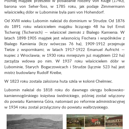
Później majątek przeszedł w posiadanie rodziny von Kluge (1740),
barona von Seher-Toss, w 1785 roku, jak podaje Zimmermann
właścicielką dóbr w Lubominie była pani von Hohendorf.
Od XVIII wieku Lubomin należał do dominium w Strudze. Od 1876
do 1891 roku właścicielem majątku liczącego 48 ha był Ernst
Tschersig (Tschersich) — właściciel ziemski z Białego Kamienia. W
latach 1898-1905 majątek jest własnością Fischera i wspólników z
Białego Kamienia (liczy wówczas 76 ha), 1909-1912 przejmuje
Tietze z wspornikami; w latach 1917-1922 Emanuel Aufricht —
kupiec z Wrocławia; w 1930 roku mniejszym już majątkiem (22 ha)
zarządza wdowa po nim. W 1937 roku właścicielem dóbr w
Lubominie, Starych Bogaczowicach i Strudze (łącznie 523 ha) jest
mistrz budow­lany Rudolf Kreibe,
W 1823 roku została założona huta szkła w kolonii Chełmiec.
Lubomin należał do 1818 roku do dawnego okręgu bolkowsko-
kamiennogórskiego księstwa świdnickiego, później został włączony
do powiatu Kamienna Góra, na­tomiast po reformie administracyjnej
w 1934 roku został przyłączony do powiatu wałbrzy­skiego.