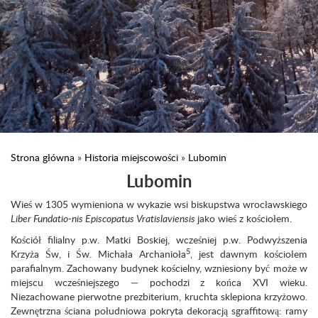
Strona główna
»
Historia miejscowości
»
Lubomin
Lubomin
Wieś w 1305 wymieniona w wykazie wsi biskupstwa wrocławskiego
Liber Fundatio-nis Episcopatus Vratislaviensis
jako wieś z kościołem.
Kościół filialny p.w. Matki Boskiej, wcześniej p.w. Podwyższenia
5
Krzyża Św, i Św. Michała Archanioła
, jest dawnym kościołem
parafialnym. Zachowany budynek kościel­ny, wzniesiony być może w
miejscu wcześniejszego — pochodzi z końca XVI wieku.
Niezachowane pierwotne prezbiterium, kruchta sklepiona krzyżowo.
Zewnętrzna ściana południowa pokryta dekoracją sgraffitową: ramy