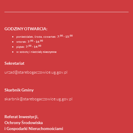
GODZINY OTWARCIA
:
0
0
0
0
poniedziałek, środa, czwartek:
7:
- 15:
0
0
00
wtorek:
7:
- 16:
0
0
00
piątek:
7:
- 14:
w sobotę i niedzielę
nieczynne
Sekretariat
urzad@starebogaczowice.ug.gov.pl
Skarbnik Gminy
skarbnik@starebogaczowice.ug.gov.pl
Referat Inwestycji,
Ochrony Środowiska
i Gospodarki Nieruchomościami