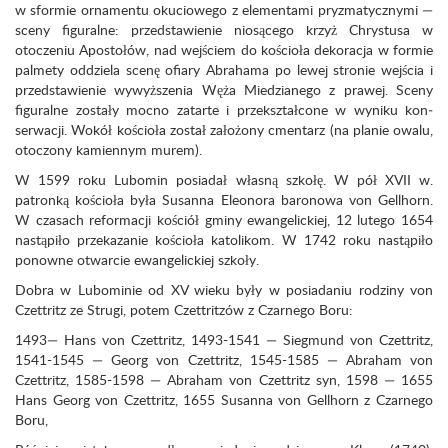
w sformie ornamentu okuciowego z ele­mentami pryzmatycznymi —
sceny figuralne: przedstawienie niosącego krzyż Chrystusa w
otoczeniu Apostołów, nad wejściem do kościoła dekoracja w formie
palmety oddziela scenę ofiary Abrahama po lewej stronie wejścia i
przedstawienie wywyższenia Węża Mie­dzianego z prawej. Sceny
figuralne zostały mocno zatarte i przekształcone w wyniku kon­
serwacji. Wokół kościoła został założony cmentarz (na planie owalu,
otoczony kamien­nym murem).
W 1599 roku Lubomin posiadał własną szkołę. W pół XVII w.
patronką kościoła była Susanna Eleonora baronowa von Gellhorn.
W czasach reformacji kościół gminy ewange­lickiej, 12 lutego 1654
nastąpiło przekazanie kościoła katolikom. W 1742 roku nastąpiło
ponowne otwarcie ewangelickiej szkoły.
Dobra w Lubominie od XV wieku były w posiadaniu rodziny von
Czettritz ze Strugi, potem Czettritzów z Czarnego Boru:
1493— Hans von Czettritz, 1493-1541 — Siegmund von Czettritz,
1541-1545 — Georg von Czettritz, 1545-1585 — Abraham von
Czettritz, 1585-1598 — Abraham von Czettritz syn, 1598 — 1655
Hans Georg von Czettritz, 1655 Susanna von Gellhorn z Czarnego
Boru,