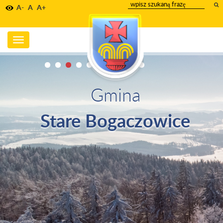
wpisz
A-
A
A+
szukany
tekst
Toggle
navigation
Gmina
Stare Bogaczowice