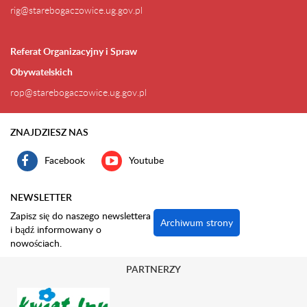
rig@starebogaczowice.ug.gov.pl
Referat Organizacyjny i Spraw
Obywatelskich
rop@starebogaczowice.ug.gov.pl
ZNAJDZIESZ NAS
Facebook
Youtube
NEWSLETTER
Zapisz się do naszego newslettera
Archiwum strony
i bądź informowany o
nowościach.
PARTNERZY