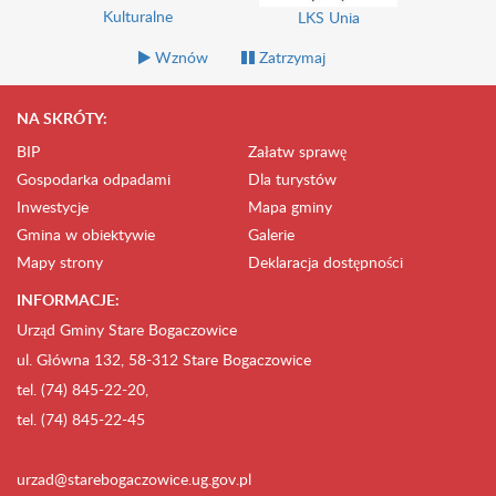
Uniwersytet Trzeciego Wieku
LKS Unia
Wznów
Zatrzymaj
NA SKRÓTY:
BIP
Załatw sprawę
Gospodarka odpadami
Dla turystów
Inwestycje
Mapa gminy
Gmina w obiektywie
Galerie
Mapy strony
Deklaracja dostępności
INFORMACJE:
Urząd Gminy Stare Bogaczowice
ul. Główna 132, 58-312 Stare Bogaczowice
tel. (74) 845-22-20,
tel. (74) 845-22-45
urzad@starebogaczowice.ug.gov.pl