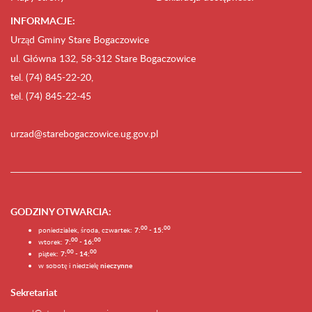
INFORMACJE:
Urząd Gminy Stare Bogaczowice
ul. Główna 132, 58-312 Stare Bogaczowice
tel. (74) 845-22-20,
tel. (74) 845-22-45
urzad@starebogaczowice.ug.gov.pl
GODZINY OTWARCIA
:
0
0
0
0
poniedziałek, środa, czwartek:
7:
- 15:
0
0
00
wtorek:
7:
- 16:
0
0
00
piątek:
7:
- 14:
w sobotę i niedzielę
nieczynne
Sekretariat