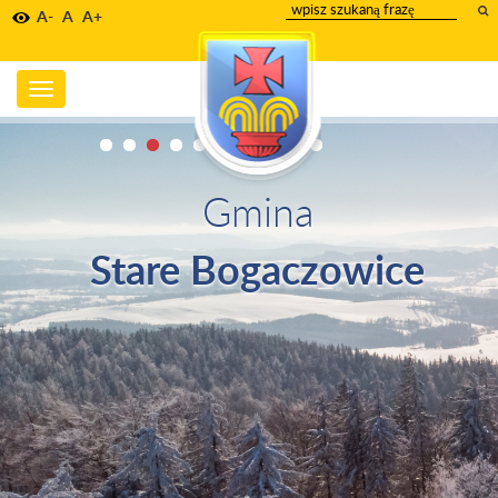
wpisz
A-
A
A+
szukany
tekst
Toggle
navigation
Gmina
Stare Bogaczowice