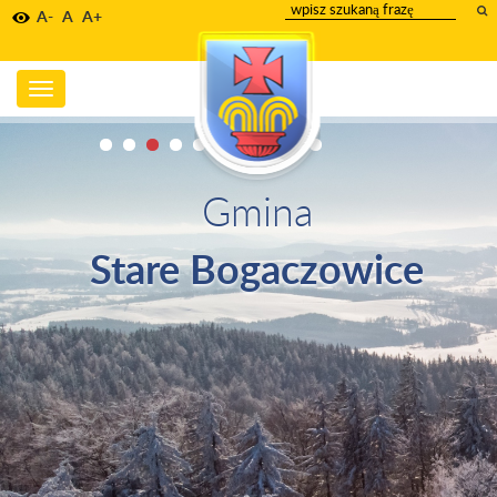
wpisz
A-
A
A+
szukany
tekst
Toggle
navigation
Gmina
Stare Bogaczowice