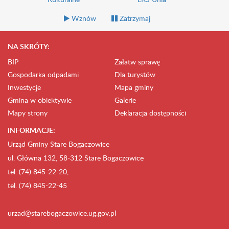
Wznów
Zatrzymaj
NA SKRÓTY:
BIP
Załatw sprawę
Gospodarka odpadami
Dla turystów
Inwestycje
Mapa gminy
Gmina w obiektywie
Galerie
Mapy strony
Deklaracja dostępności
INFORMACJE:
Urząd Gminy Stare Bogaczowice
ul. Główna 132, 58-312 Stare Bogaczowice
tel. (74) 845-22-20,
tel. (74) 845-22-45
urzad@starebogaczowice.ug.gov.pl