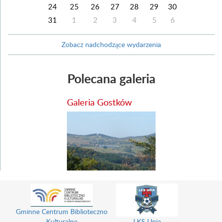
24
25
26
27
28
29
30
31
1
2
3
4
5
6
Zobacz nadchodzące wydarzenia
Polecana galeria
Galeria Gostków
Gminne Centrum Biblioteczno
Kulturalne
LKS Unia