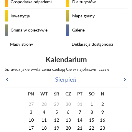
Gospodarka odpadami
Dla turystów
Inwestycje
Mapa gminy
Gmina w obiektywie
Galerie
Mapy strony
Deklaracja dostępności
Kalendarium
Sprawdź jakie wydarzenia czekają Cie w najbliższym czasie
Sierpień
PN
WT
ŚR
CZ
PT
SO
N
27
28
29
30
31
1
2
3
4
5
6
7
8
9
10
11
12
13
14
15
16
17
18
19
20
21
22
23