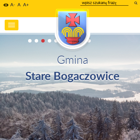
wpisz
A-
A
A+
szukany
tekst
Toggle
navigation
Gmina
Stare Bogaczowice