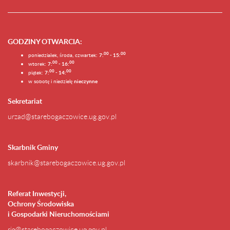
GODZINY OTWARCIA
:
0
0
0
0
poniedziałek, środa, czwartek:
7:
- 15:
0
0
00
wtorek:
7:
- 16:
0
0
00
piątek:
7:
- 14:
w sobotę i niedzielę
nieczynne
Sekretariat
urzad@starebogaczowice.ug.gov.pl
Skarbnik Gminy
skarbnik@starebogaczowice.ug.gov.pl
Referat Inwestycji,
Ochrony Środowiska
i Gospodarki Nieruchomościami
rig@starebogaczowice.ug.gov.pl