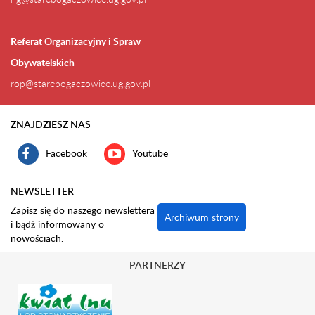
Referat Organizacyjny i Spraw
Obywatelskich
rop@starebogaczowice.ug.gov.pl
ZNAJDZIESZ NAS
Facebook
Youtube
NEWSLETTER
Zapisz się do naszego newslettera
Archiwum strony
i bądź informowany o
nowościach.
PARTNERZY