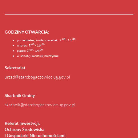
GODZINY OTWARCIA
:
0
0
0
0
poniedziałek, środa, czwartek:
7:
- 15:
0
0
00
wtorek:
7:
- 16:
0
0
00
piątek:
7:
- 14:
w sobotę i niedzielę
nieczynne
Sekretariat
urzad@starebogaczowice.ug.gov.pl
Skarbnik Gminy
skarbnik@starebogaczowice.ug.gov.pl
Referat Inwestycji,
Ochrony Środowiska
i Gospodarki Nieruchomościami