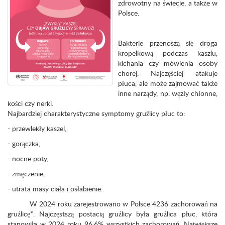
zdrowotny na świecie, a także w
Polsce.
Bakterie przenoszą się droga
kropelkową podczas kaszlu,
kichania czy mówienia osoby
chorej. Najczęściej atakuje
płuca, ale może zajmować także
inne narządy, np. węzły chłonne,
kości czy nerki.
Najbardziej charakterystyczne symptomy gruźlicy płuc to:
- przewlekły kaszel,
- gorączka,
- nocne poty,
- zmęczenie,
- utrata masy ciała i osłabienie.
W 2024 roku zarejestrowano w Polsce 4236 zachorowań na
gruźlicę*. Najczęstszą postacią gruźlicy była gruźlica płuc, która
stanowiła w 2024 roku 96,6% wszystkich zachorowań. Największe