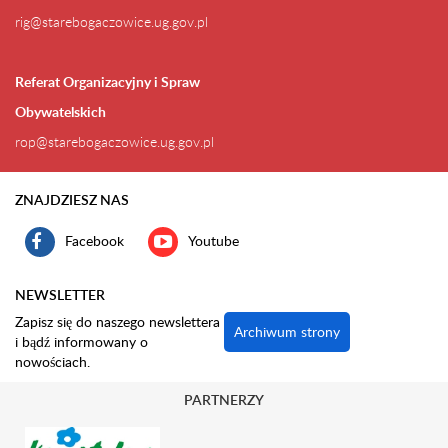
rig@starebogaczowice.ug.gov.pl
Referat Organizacyjny i Spraw
Obywatelskich
rop@starebogaczowice.ug.gov.pl
ZNAJDZIESZ NAS
Facebook
Youtube
NEWSLETTER
Zapisz się do naszego newslettera
Archiwum strony
i bądź informowany o
nowościach.
PARTNERZY