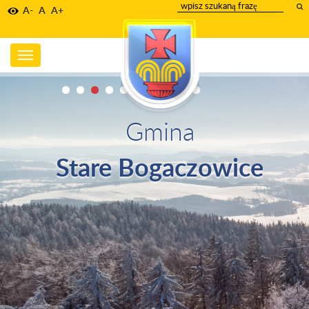
wpisz
A-
A
A+
szukany
tekst
Toggle
navigation
Gmina
Stare Bogaczowice