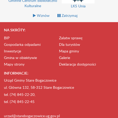
Gminne Centrum Biblioteczno
Kulturalne
LKS Unia
Wznów
Zatrzymaj
NA SKRÓTY:
BIP
Załatw sprawę
Gospodarka odpadami
Dla turystów
Inwestycje
Mapa gminy
Gmina w obiektywie
Galerie
Mapy strony
Deklaracja dostępności
INFORMACJE:
Urząd Gminy Stare Bogaczowice
ul. Główna 132, 58-312 Stare Bogaczowice
tel. (74) 845-22-20,
tel. (74) 845-22-45
urzad@starebogaczowice.ug.gov.pl