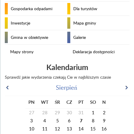
Gospodarka odpadami
Dla turystów
Inwestycje
Mapa gminy
Gmina w obiektywie
Galerie
Mapy strony
Deklaracja dostępności
Kalendarium
Sprawdź jakie wydarzenia czekają Cie w najbliższym czasie
Sierpień
PN
WT
ŚR
CZ
PT
SO
N
27
28
29
30
31
1
2
3
4
5
6
7
8
9
10
11
12
13
14
15
16