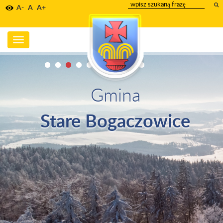
wpisz
A-
A
A+
szukany
tekst
Toggle
navigation
Gmina
Stare Bogaczowice