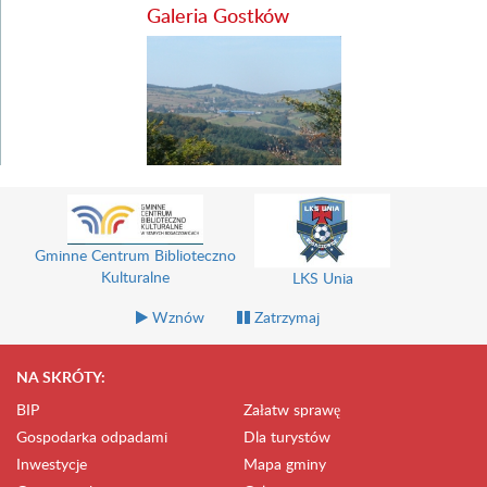
Galeria Gostków
Gminne Centrum Biblioteczno
Kulturalne
LKS Unia
Wznów
Zatrzymaj
NA SKRÓTY:
BIP
Załatw sprawę
Gospodarka odpadami
Dla turystów
Inwestycje
Mapa gminy