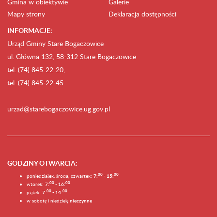
Gmina w obiektywie
Galerie
Mapy strony
Deklaracja dostępności
INFORMACJE:
Urząd Gminy Stare Bogaczowice
ul. Główna 132, 58-312 Stare Bogaczowice
tel. (74) 845-22-20,
tel. (74) 845-22-45
urzad@starebogaczowice.ug.gov.pl
GODZINY OTWARCIA
:
0
0
0
0
poniedziałek, środa, czwartek:
7:
- 15:
0
0
00
wtorek:
7:
- 16:
0
0
00
piątek:
7:
- 14:
w sobotę i niedzielę
nieczynne