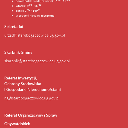
0
0
0
0
poniedziałek, środa, czwartek:
7:
- 15:
0
0
00
wtorek:
7:
- 16:
0
0
00
piątek:
7:
- 14:
w sobotę i niedzielę
nieczynne
Sekretariat
urzad@starebogaczowice.ug.gov.pl
Skarbnik Gminy
skarbnik@starebogaczowice.ug.gov.pl
Referat Inwestycji,
Ochrony Środowiska
i Gospodarki Nieruchomościami
rig@starebogaczowice.ug.gov.pl
Referat Organizacyjny i Spraw
Obywatelskich