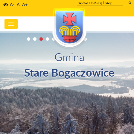
wpisz
A-
A
A+
szukany
tekst
Toggle
navigation
Gmina
Stare Bogaczowice