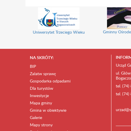
Gminny Ośrode
Uniwersytet Trzeciego Wieku
INFORM
NA SKRÓTY:
Urząd G
BIP
ul. Głów
Załatw sprawę
Bogaczo
Gospodarka odpadami
tel. (74
Dla turystów
tel. (74
Inwestycje
Mapa gminy
urzad@s
Gmina w obiektywie
Galerie
Mapy strony