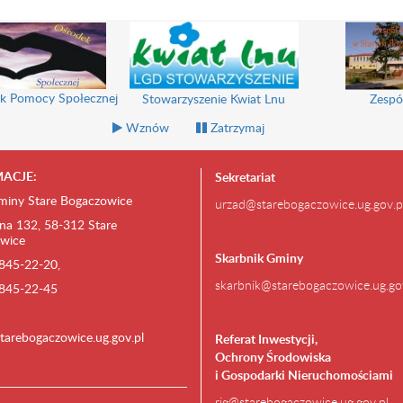
k Pomocy Społecznej
Stowarzyszenie Kwiat Lnu
Zespó
Wznów
Zatrzymaj
ACJE:
Sekretariat
miny Stare Bogaczowice
urzad@starebogaczowice.ug.gov.p
na 132, 58-312 Stare
wice
Skarbnik Gminy
) 845-22-20,
skarbnik@starebogaczowice.ug.go
) 845-22-45
tarebogaczowice.ug.gov.pl
Referat Inwestycji,
Ochrony Środowiska
i Gospodarki Nieruchomościami
rig@starebogaczowice.ug.gov.pl