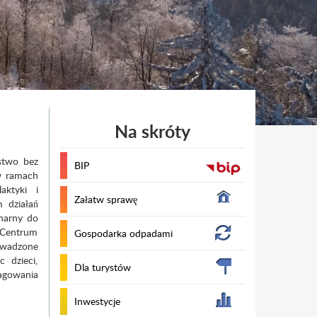
Na skróty
ństwo bez
BIP
 w ramach
aktyki i
Załatw sprawę
 działań
inarny do
 Centrum
Gospodarka odpadami
owadzone
 dzieci,
Dla turystów
eagowania
Inwestycje