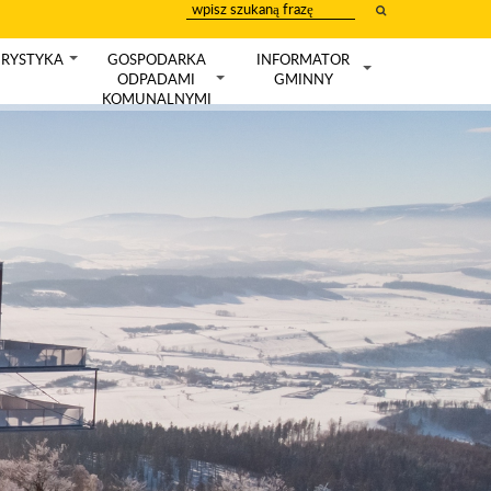
wpisz
szukany
tekst
RYSTYKA
GOSPODARKA
INFORMATOR
+
ODPADAMI
GMINNY
+
+
KOMUNALNYMI