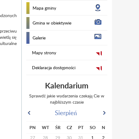
Mapa gminy
adzonych
Gmina w obiektywie
sprzeciwu
ietlą się
Galerie
ulturalne
Mapy strony
Deklaracja dostępności
Kalendarium
Sprawdź jakie wydarzenia czekają Cie w
najbliższym czasie
Sierpień
PN
WT
ŚR
CZ
PT
SO
N
27
28
29
30
31
1
2