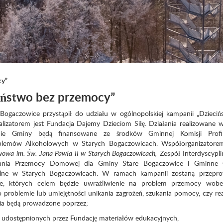
cy”
iństwo bez przemocy”
Bogaczowice przystąpił do udziału w ogólnopolskiej kampanii „Dzieci
alizatorem jest Fundacja Dajemy Dzieciom Siłę. Działania realizowane
nie Gminy będą finansowane ze środków Gminnej Komisji Profil
blemów Alkoholowych w Starych Bogaczowicach. Współorganizatorem
owa im. Św. Jana Pawła II w Starych Bogaczowicach,
Zespół Interdyscypl
ałania Przemocy Domowej dla Gminy Stare Bogaczowice i Gminne
uralne w Starych Bogaczowicach. W ramach kampanii zostaną przepr
ne, których celem będzie uwrażliwienie na problem przemocy wobec
o problemie lub umiejętności unikania zagrożeń, szukania pomocy, czy r
ia będą prowadzone poprzez;
 udostępnionych przez Fundację materiałów edukacyjnych,