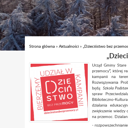
Strona główna
»
Aktualności
»
„Dzieciństwo bez przemo
„Dziec
Urząd Gminy Stare 
przemocy
”,
której re
kampanii na tere
Rozwiązywania Pro
będą:
Szkoła Podstaw
spraw Przeciwdzi
Biblioteczno-Kult
działania edukacyj
zwiększenie wiedzy 
na przemoc. Działan
- rozpowszechnianie