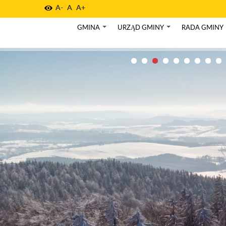
A-
A
A+
GMINA
URZĄD GMINY
RADA GMINY
+
+