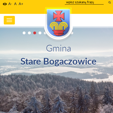
wpisz
A-
A
A+
szukany
tekst
Toggle
navigation
Gmina
Stare Bogaczowice