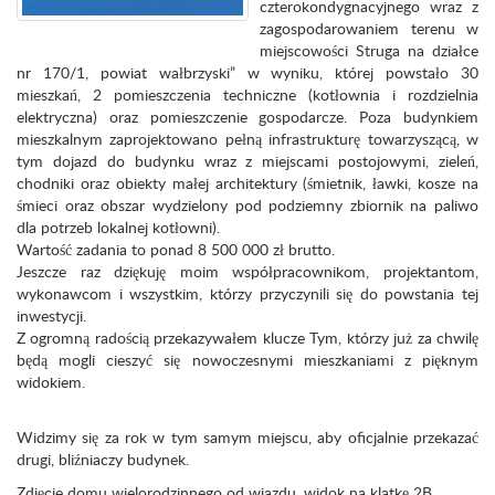
czterokondygnacyjnego wraz z
zagospodarowaniem terenu w
miejscowości Struga na działce
nr 170/1, powiat wałbrzyski” w wyniku, której powstało 30
mieszkań, 2 pomieszczenia techniczne (kotłownia i rozdzielnia
elektryczna) oraz pomieszczenie gospodarcze. Poza budynkiem
mieszkalnym zaprojektowano pełną infrastrukturę towarzyszącą, w
tym dojazd do budynku wraz z miejscami postojowymi, zieleń,
chodniki oraz obiekty małej architektury (śmietnik, ławki, kosze na
śmieci oraz obszar wydzielony pod podziemny zbiornik na paliwo
dla potrzeb lokalnej kotłowni).
Wartość zadania to ponad 8 500 000 zł brutto.
Jeszcze raz dziękuję moim współpracownikom, projektantom,
wykonawcom i wszystkim, którzy przyczynili się do powstania tej
inwestycji.
Z ogromną radością przekazywałem klucze Tym, którzy już za chwilę
będą mogli cieszyć się nowoczesnymi mieszkaniami z pięknym
widokiem.
Widzimy się za rok w tym samym miejscu, aby oficjalnie przekazać
drugi, bliźniaczy budynek.
Zdjęcie domu wielorodzinnego od wjazdu, widok na klatkę 2B