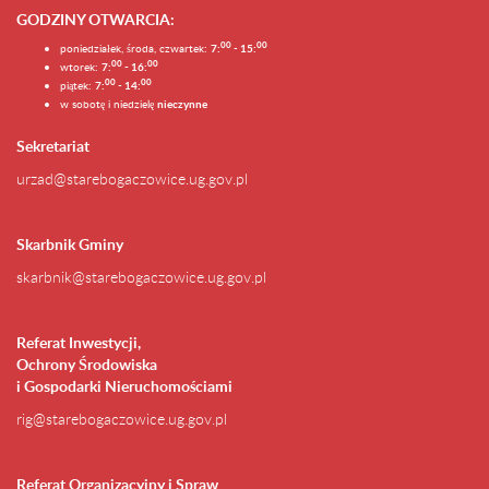
GODZINY OTWARCIA
:
0
0
0
0
poniedziałek, środa, czwartek:
7:
- 15:
0
0
00
wtorek:
7:
- 16:
0
0
00
piątek:
7:
- 14:
w sobotę i niedzielę
nieczynne
Sekretariat
urzad@starebogaczowice.ug.gov.pl
Skarbnik Gminy
skarbnik@starebogaczowice.ug.gov.pl
Referat Inwestycji,
Ochrony Środowiska
i Gospodarki Nieruchomościami
rig@starebogaczowice.ug.gov.pl
Referat Organizacyjny i Spraw