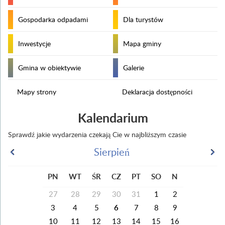
Gospodarka odpadami
Dla turystów
Inwestycje
Mapa gminy
Gmina w obiektywie
Galerie
Mapy strony
Deklaracja dostępności
Kalendarium
Sprawdź jakie wydarzenia czekają Cie w najbliższym czasie
Sierpień
PN
WT
ŚR
CZ
PT
SO
N
27
28
29
30
31
1
2
3
4
5
6
7
8
9
10
11
12
13
14
15
16