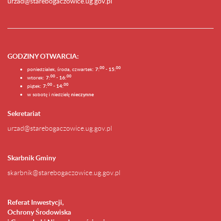
urzad@starebogaczowice.ug.gov.pl
GODZINY OTWARCIA
:
0
0
0
0
poniedziałek, środa, czwartek:
7:
- 15:
0
0
00
wtorek:
7:
- 16:
0
0
00
piątek:
7:
- 14:
w sobotę i niedzielę
nieczynne
Sekretariat
urzad@starebogaczowice.ug.gov.pl
Skarbnik Gminy
skarbnik@starebogaczowice.ug.gov.pl
Referat Inwestycji,
Ochrony Środowiska