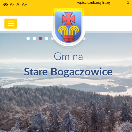
wpisz
A-
A
A+
szukany
tekst
Toggle
navigation
Gmina
Stare Bogaczowice