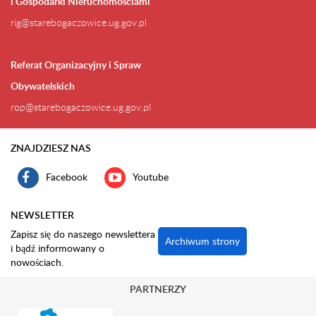
i Gospodarki Nieruchomościami
rig@starebogaczowice.ug.gov.pl
Referat Organizacyjny i Spraw
Obywatelskich
rop@starebogaczowice.ug.gov.pl
ZNAJDZIESZ NAS
Facebook
Youtube
NEWSLETTER
Zapisz się do naszego newslettera
Archiwum strony
i bądź informowany o
nowościach.
PARTNERZY