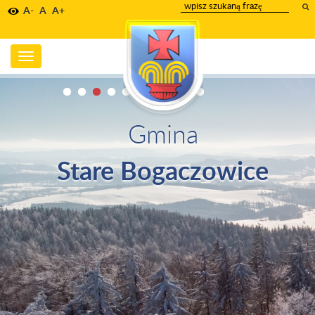
wpisz
A-
A
A+
szukany
tekst
Toggle
navigation
Gmina
Stare Bogaczowice