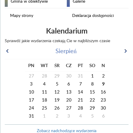
Gmina w obiektywie
Galerie
Mapy strony
Deklaracja dostępności
Kalendarium
Sprawdź jakie wydarzenia czekają Cie w najbliższym czasie
Sierpień
PN
WT
ŚR
CZ
PT
SO
N
27
28
29
30
31
1
2
3
4
5
6
7
8
9
10
11
12
13
14
15
16
17
18
19
20
21
22
23
24
25
26
27
28
29
30
31
1
2
3
4
5
6
Zobacz nadchodzące wydarzenia