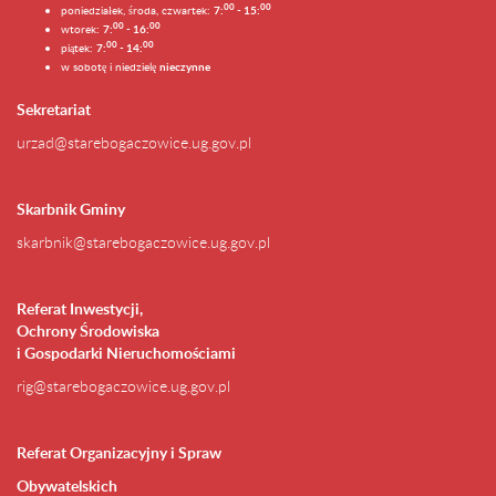
0
0
0
0
poniedziałek, środa, czwartek:
7:
- 15:
0
0
00
wtorek:
7:
- 16:
0
0
00
piątek:
7:
- 14:
w sobotę i niedzielę
nieczynne
Sekretariat
urzad@starebogaczowice.ug.gov.pl
Skarbnik Gminy
skarbnik@starebogaczowice.ug.gov.pl
Referat Inwestycji,
Ochrony Środowiska
i Gospodarki Nieruchomościami
rig@starebogaczowice.ug.gov.pl
Referat Organizacyjny i Spraw
Obywatelskich