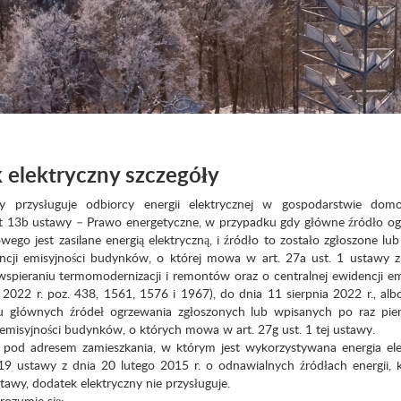
 elektryczny szczegóły
ny przysługuje odbiorcy energii elektrycznej w gospodarstwie d
kt 13b ustawy – Prawo energetyczne, w przypadku gdy główne źródło o
go jest zasilane energią elektryczną, i źródło to zostało zgłoszone lu
encji emisyjności budynków, o której mowa w art. 27a ust. 1 ustawy 
 wspieraniu termomodernizacji i remontów oraz o centralnej ewidencji em
2022 r. poz. 438, 1561, 1576 i 1967), do dnia 11 sierpnia 2022 r., al
 głównych źródeł ogrzewania zgłoszonych lub wpisanych po raz pie
 emisyjności budynków, o których mowa w art. 27g ust. 1 tej ustawy.
od adresem zamieszkania, w którym jest wykorzystywana energia ele
 19 ustawy z dnia 20 lutego 2015 r. o odnawialnych źródłach energii, k
stawy, dodatek elektryczny nie przysługuje.
ozumie się: