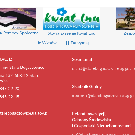
k Pomocy Społecznej
Stowarzyszenie Kwiat Lnu
Zespó
Wznów
Zatrzymaj
ACJE:
Sekretariat
miny Stare Bogaczowice
urzad@starebogaczowice.ug.gov.p
na 132, 58-312 Stare
wice
Skarbnik Gminy
) 845-22-20,
skarbnik@starebogaczowice.ug.go
) 845-22-45
tarebogaczowice.ug.gov.pl
Referat Inwestycji,
Ochrony Środowiska
i Gospodarki Nieruchomościami
rig@starebogaczowice.ug.gov.pl