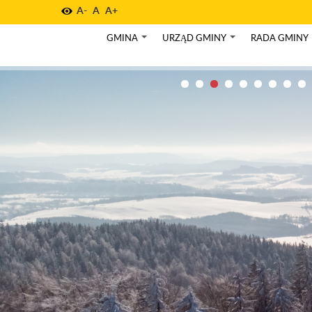
A-
A
A+
GMINA
URZĄD GMINY
RADA GMINY
+
+