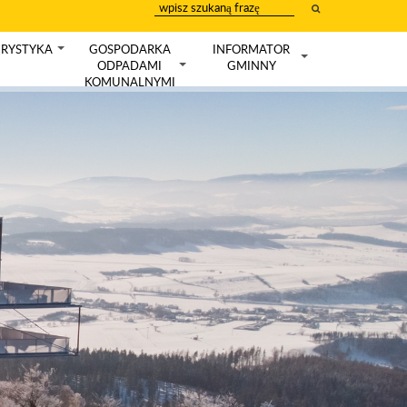
wpisz
szukany
tekst
RYSTYKA
GOSPODARKA
INFORMATOR
+
ODPADAMI
GMINNY
+
+
KOMUNALNYMI