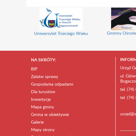
Gminny Ośrode
Uniwersytet Trzeciego Wieku
INFORM
NA SKRÓTY:
Urząd G
BIP
ul. Głów
Załatw sprawę
Bogaczo
Gospodarka odpadami
tel. (74
Dla turystów
tel. (74
Inwestycje
Mapa gminy
urzad@s
Gmina w obiektywie
Galerie
Mapy strony