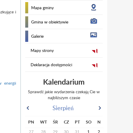
Mapa gminy
zkujące i
Gmina w obiektywie
Galerie
Mapy strony
Deklaracja dostępności
Kalendarium
 energii
Sprawdź jakie wydarzenia czekają Cie w
najbliższym czasie
Sierpień
PN
WT
ŚR
CZ
PT
SO
N
27
28
29
30
31
1
2