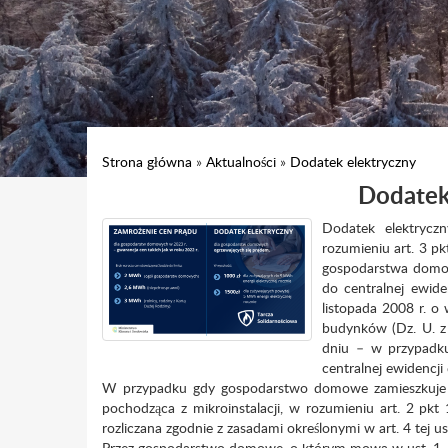
Strona główna
»
Aktualności
»
Dodatek elektryczny
Dodatek
Dodatek elektrycz
rozumieniu art. 3 p
gospodarstwa domowe
do centralnej ewid
listopada 2008 r. o
budynków (Dz. U. z 
dniu – w przypadku
centralnej ewidencji
W przypadku gdy gospodarstwo domowe zamieszkuje p
pochodząca z mikroinstalacji, w rozumieniu art. 2 pkt
rozliczana zgodnie z zasadami określonymi w art. 4 tej u
Przez gospodarstwo domowe, o którym mowa w ust. 1, r