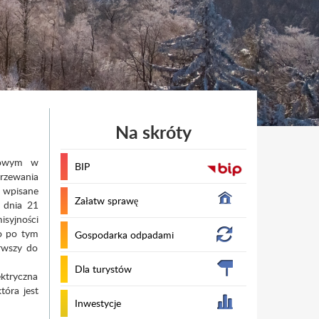
Na skróty
omowym w
BIP
grzewania
b wpisane
Załatw sprawę
z dnia 21
isyjności
bo po tym
Gospodarka odpadami
rwszy do
Dla turystów
ktryczna
tóra jest
Inwestycje