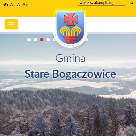
wpisz
A-
A
A+
szukany
tekst
Toggle
navigation
Gmina
Stare Bogaczowice