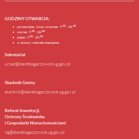
GODZINY OTWARCIA
:
0
0
0
0
poniedziałek, środa, czwartek:
7:
- 15:
0
0
00
wtorek:
7:
- 16:
0
0
00
piątek:
7:
- 14:
w sobotę i niedzielę
nieczynne
Sekretariat
urzad@starebogaczowice.ug.gov.pl
Skarbnik Gminy
skarbnik@starebogaczowice.ug.gov.pl
Referat Inwestycji,
Ochrony Środowiska
i Gospodarki Nieruchomościami
rig@starebogaczowice.ug.gov.pl