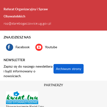
Referat Organizacyjny i Spraw
Obywatelskich
rop@starebogaczowice.ug.gov.pl
ZNAJDZIESZ NAS
Facebook
Youtube
NEWSLETTER
Zapisz się do naszego newslettera
Archiwum strony
i bądź informowany o
nowościach.
PARTNERZY
Stowarzyszenie Kwiat Lnu