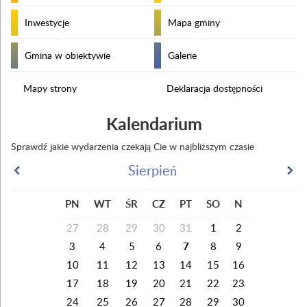
Inwestycje
Mapa gminy
Gmina w obiektywie
Galerie
Mapy strony
Deklaracja dostępności
Kalendarium
Sprawdź jakie wydarzenia czekają Cie w najbliższym czasie
Sierpień
PN
WT
ŚR
CZ
PT
SO
N
27
28
29
30
31
1
2
3
4
5
6
7
8
9
10
11
12
13
14
15
16
17
18
19
20
21
22
23
24
25
26
27
28
29
30