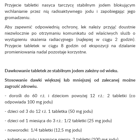
Przyjecie tabletki nasyca tarczycę stabilnym jodem blokującym
wchłanianie przez nią radioaktywnego jodu i zapobiegając jego
gromadzeniu.
Aby zapewnić odpowiednią ochronę, lek należy przyjąć doustnie
niezwłocznie po otrzymaniu komunikatu od właściwych służb o
wystąpieniu skażenia radiacyjnego (najlepiej w ciągu 2 godzin).
Przyjecie tabletek w ciągu 8 godzin od ekspozycji na działanie
promieniowania nadal pozostaje korzystne.
Dawkowanie tabletek ze stabilnym jodem zależny od wieku.
Stosowanie dawki większej lub mniejszej od zalecanej możne
zagrozić zdrowiu.
- dorośli do 60 r.ż. i dzieciom powyżej 12 r.ż.: 2 tabletki (co
odpowiada 100 mg jodu)
- dzieci od 3 do 12 r.ż. 1 tabletka (50 mg jodu)
- dzieci od 1 miesiąca do 3 r.ż.: 1/2 tabletki (25 mg jodu)
- noworodki: 1/4 tabletki (12,5 mg jodu)
- kobiety w ciąży i karmiące piersią: 2 tabletki (100 mg jodu)