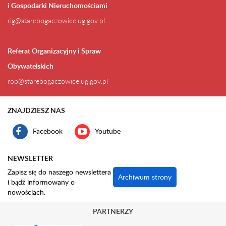
i Gospodarki Nieruchomościami
rig@starebogaczowice.ug.gov.pl
Referat Organizacyjny i Spraw
Obywatelskich
rop@starebogaczowice.ug.gov.pl
ZNAJDZIESZ NAS
Facebook
Youtube
NEWSLETTER
Zapisz się do naszego newslettera
Archiwum strony
i bądź informowany o
nowościach.
PARTNERZY