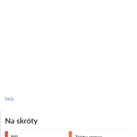
TAGI:
Na skróty
BIP
Załatw sprawę