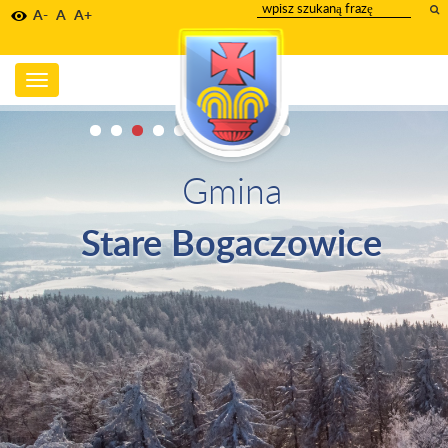
wpisz
A-
A
A+
szukany
tekst
Toggle
navigation
Gmina
Stare Bogaczowice