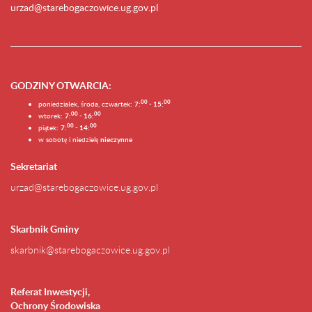
urzad@starebogaczowice.ug.gov.pl
GODZINY OTWARCIA
:
0
0
0
0
poniedziałek, środa, czwartek:
7:
- 15:
0
0
00
wtorek:
7:
- 16:
0
0
00
piątek:
7:
- 14:
w sobotę i niedzielę
nieczynne
Sekretariat
urzad@starebogaczowice.ug.gov.pl
Skarbnik Gminy
skarbnik@starebogaczowice.ug.gov.pl
Referat Inwestycji,
Ochrony Środowiska