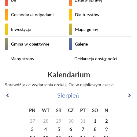
Gospodarka odpadami
Dla turystów
Inwestycje
Mapa gminy
Gmina w obiektywie
Galerie
Mapy strony
Deklaracja dostępności
Kalendarium
Sprawdź jakie wydarzenia czekają Cie w najbliższym czasie
Sierpień
PN
WT
ŚR
CZ
PT
SO
N
27
28
29
30
31
1
2
3
4
5
6
7
8
9