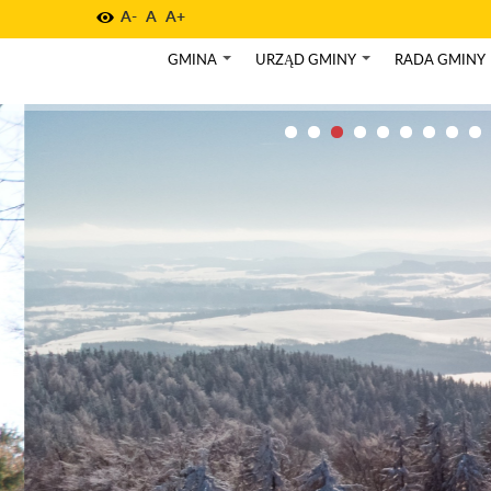
A-
A
A+
GMINA
URZĄD GMINY
RADA GMINY
+
+