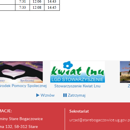
k Pomocy Społecznej
Stowarzyszenie Kwiat Lnu
Zespó
Wznów
Zatrzymaj
ACJE:
Sekretariat
miny Stare Bogaczowice
urzad@starebogaczowice.ug.gov.p
na 132, 58-312 Stare