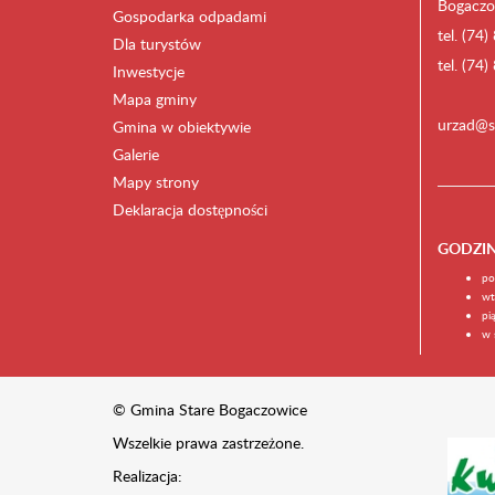
Bogaczo
Gospodarka odpadami
tel. (74
Dla turystów
tel. (74
Inwestycje
Mapa gminy
urzad@s
Gmina w obiektywie
Galerie
Mapy strony
Deklaracja dostępności
GODZI
po
wt
pi
w 
© Gmina Stare Bogaczowice
Wszelkie prawa zastrzeżone.
Realizacja: