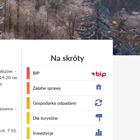
Na skróty
aliszów –
BIP
 14:20 na
y.
Załatw sprawę
Gospodarka odpadami
czowice –
Dla turystów
ch 7:55,
Inwestycje