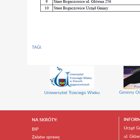
TAGI:
Gminny Ośrode
Uniwersytet Trzeciego Wieku
INFORM
NA SKRÓTY:
Urząd G
BIP
ul. Głów
Załatw sprawę