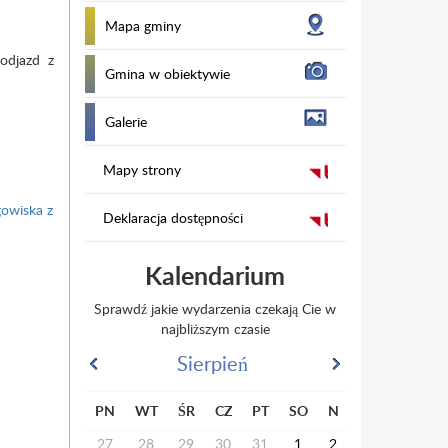
Mapa gminy
odjazd z
Gmina w obiektywie
Galerie
Mapy strony
gowiska z
Deklaracja dostępności
Kalendarium
Sprawdź jakie wydarzenia czekają Cie w
najbliższym czasie
Sierpień
PN
WT
ŚR
CZ
PT
SO
N
27
28
29
30
31
1
2