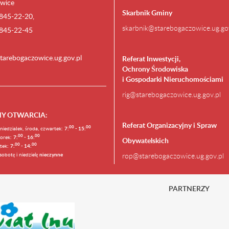
wice
Skarbnik Gminy
) 845-22-20,
skarbnik@starebogaczowice.ug.go
) 845-22-45
tarebogaczowice.ug.gov.pl
Referat Inwestycji,
Ochrony Środowiska
i Gospodarki Nieruchomościami
rig@starebogaczowice.ug.gov.pl
NY OTWARCIA
:
Referat Organizacyjny i Spraw
0
0
0
0
niedziałek, środa, czwartek:
7:
- 15:
0
0
00
orek:
7:
- 16:
Obywatelskich
0
0
00
ątek:
7:
- 14:
sobotę i niedzielę
nieczynne
rop@starebogaczowice.ug.gov.pl
PARTNERZY