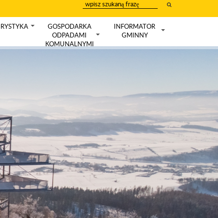
wpisz
szukany
tekst
RYSTYKA
GOSPODARKA
INFORMATOR
+
ODPADAMI
GMINNY
+
+
KOMUNALNYMI