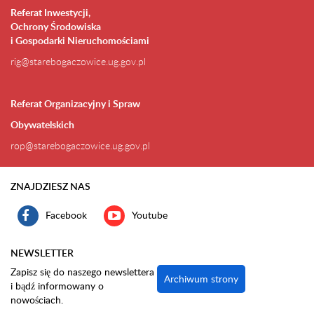
Referat Inwestycji,
Ochrony Środowiska
i Gospodarki Nieruchomościami
rig@starebogaczowice.ug.gov.pl
Referat Organizacyjny i Spraw
Obywatelskich
rop@starebogaczowice.ug.gov.pl
ZNAJDZIESZ NAS
Facebook
Youtube
NEWSLETTER
Zapisz się do naszego newslettera
Archiwum strony
i bądź informowany o
nowościach.