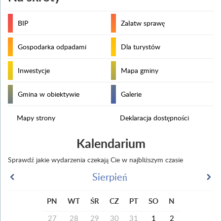
BIP
Załatw sprawę
Gospodarka odpadami
Dla turystów
Inwestycje
Mapa gminy
Gmina w obiektywie
Galerie
Mapy strony
Deklaracja dostępności
Kalendarium
Sprawdź jakie wydarzenia czekają Cie w najbliższym czasie
Sierpień
PN
WT
ŚR
CZ
PT
SO
N
27
28
29
30
31
1
2