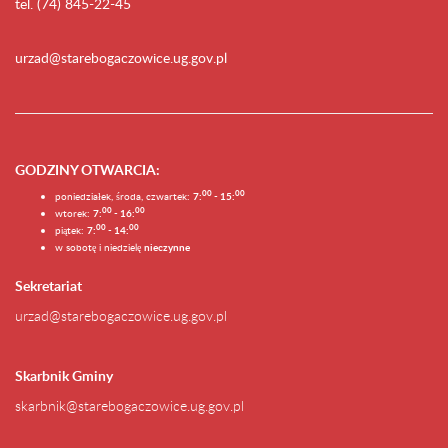
tel. (74) 845-22-45
urzad@starebogaczowice.ug.gov.pl
GODZINY OTWARCIA
:
0
0
0
0
poniedziałek, środa, czwartek:
7:
- 15:
0
0
00
wtorek:
7:
- 16:
0
0
00
piątek:
7:
- 14:
w sobotę i niedzielę
nieczynne
Sekretariat
urzad@starebogaczowice.ug.gov.pl
Skarbnik Gminy
skarbnik@starebogaczowice.ug.gov.pl