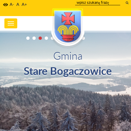
wpisz
A-
A
A+
szukany
tekst
Toggle
navigation
Gmina
Stare Bogaczowice