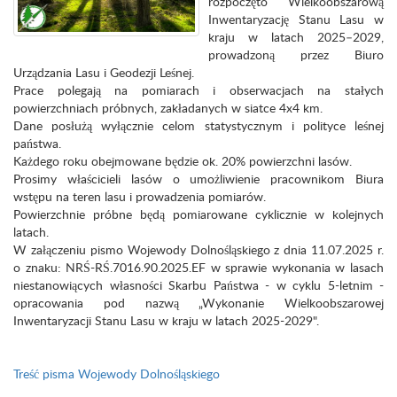
rozpoczęto Wielkoobszarową
Inwentaryzację Stanu Lasu w
kraju w latach 2025–2029,
prowadzoną przez Biuro
Urządzania Lasu i Geodezji Leśnej.
Prace polegają na pomiarach i obserwacjach na stałych
powierzchniach próbnych, zakładanych w siatce 4x4 km.
Dane posłużą wyłącznie celom statystycznym i polityce leśnej
państwa.
Każdego roku obejmowane będzie ok. 20% powierzchni lasów.
Prosimy właścicieli lasów o umożliwienie pracownikom Biura
wstępu na teren lasu i prowadzenia pomiarów.
Powierzchnie próbne będą pomiarowane cyklicznie w kolejnych
latach.
W załączeniu pismo Wojewody Dolnośląskiego z dnia 11.07.2025 r.
o znaku: NRŚ-RŚ.7016.90.2025.EF w sprawie wykonania w lasach
niestanowiących własności Skarbu Państwa - w cyklu 5-letnim -
opracowania pod nazwą „Wykonanie Wielkoobszarowej
Inwentaryzacji Stanu Lasu w kraju w latach 2025-2029".
Treść pisma Wojewody Dolnośląskiego