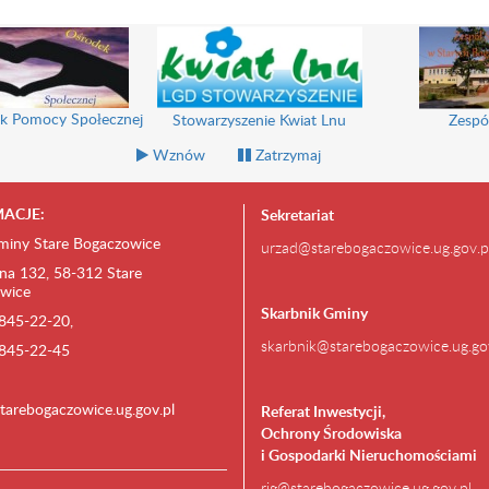
k Pomocy Społecznej
Stowarzyszenie Kwiat Lnu
Zespó
Wznów
Zatrzymaj
ACJE:
Sekretariat
miny Stare Bogaczowice
urzad@starebogaczowice.ug.gov.p
na 132, 58-312 Stare
wice
Skarbnik Gminy
) 845-22-20,
skarbnik@starebogaczowice.ug.go
) 845-22-45
tarebogaczowice.ug.gov.pl
Referat Inwestycji,
Ochrony Środowiska
i Gospodarki Nieruchomościami
rig@starebogaczowice.ug.gov.pl