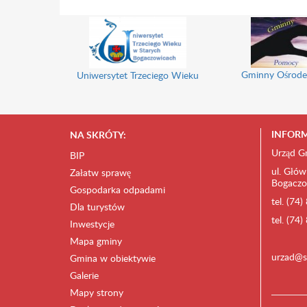
Gminny Ośrode
Uniwersytet Trzeciego Wieku
INFORM
NA SKRÓTY:
Urząd G
BIP
ul. Głów
Załatw sprawę
Bogaczo
Gospodarka odpadami
tel. (74
Dla turystów
tel. (74
Inwestycje
Mapa gminy
urzad@s
Gmina w obiektywie
Galerie
Mapy strony