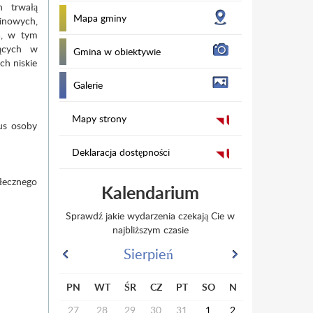
h trwałą
Mapa gminy
inowych,
a, w tym
jących w
Gmina w obiektywie
ch niskie
Galerie
Mapy strony
us osoby
Deklaracja dostępności
ołecznego
Kalendarium
Sprawdź jakie wydarzenia czekają Cie w
najbliższym czasie
Sierpień
PN
WT
ŚR
CZ
PT
SO
N
27
28
29
30
31
1
2