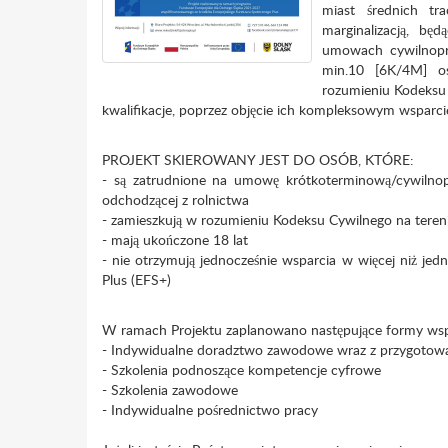
miast średnich tr
marginalizacją, b
umowach cywilnopr
min.10 [6K/4M] o
rozumieniu Kodeksu 
kwalifikacje, poprzez objęcie ich kompleksowym wsparc
PROJEKT SKIEROWANY JEST DO OSÓB, KTÓRE:
- są zatrudnione na umowę krótkoterminową/cywilnop
odchodzącej z rolnictwa
- zamieszkują w rozumieniu Kodeksu Cywilnego na teren
- mają ukończone 18 lat
- nie otrzymują jednocześnie wsparcia w więcej niż j
Plus (EFS+)
W ramach Projektu zaplanowano następujące formy wsp
- Indywidualne doradztwo zawodowe wraz z przygotowan
- Szkolenia podnoszące kompetencje cyfrowe
- Szkolenia zawodowe
- Indywidualne pośrednictwo pracy