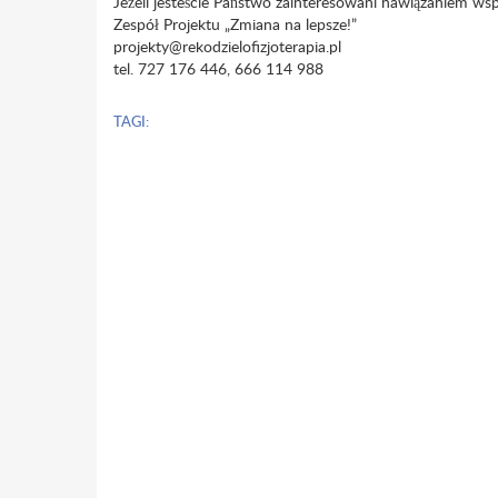
Jeżeli jesteście Państwo zainteresowani nawiązaniem ws
Zespół Projektu „Zmiana na lepsze!”
projekty@rekodzielofizjoterapia.pl
tel. 727 176 446, 666 114 988
TAGI: