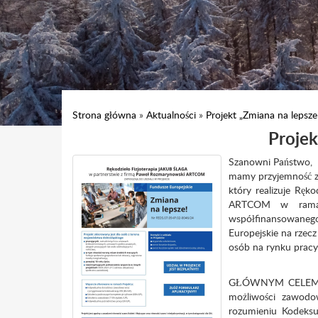
Strona główna
»
Aktualności
»
Projekt „Zmiana na lepsze
Projek
Szanowni Państwo,
mamy przyjemność za
który realizuje Rę
ARTCOM w ramach
współfinansowanego 
Europejskie na rzecz
osób na rynku pracy
GŁÓWNYM CELEM PRO
możliwości zawodo
rozumieniu Kodeksu