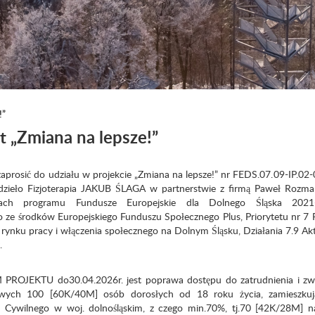
!”
t „Zmiana na lepsze!”
prosić do udziału w projekcie „Zmiana na lepsze!” nr FEDS.07.09-IP.02
kodzieło Fizjoterapia JAKUB ŚLAGA w partnerstwie z firmą Paweł Rozm
 programu Fundusze Europejskie dla Dolnego Śląska 2021
ze środków Europejskiego Funduszu Społecznego Plus, Priorytetu nr 7
 rynku pracy i włączenia społecznego na Dolnym Śląsku, Działania 7.9 Ak
.
JEKTU do30.04.2026r. jest poprawa dostępu do zatrudnienia i zwi
wych 100 [60K/40M] osób dorosłych od 18 roku życia, zamieszku
 Cywilnego w woj. dolnośląskim, z czego min.70%, tj.70 [42K/28M] na