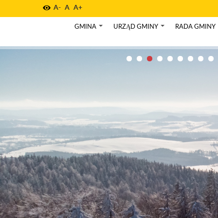
A-
A
A+
GMINA
URZĄD GMINY
RADA GMINY
+
+