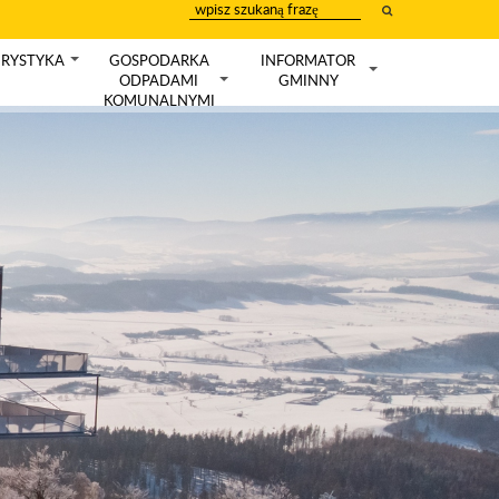
wpisz
szukany
tekst
RYSTYKA
GOSPODARKA
INFORMATOR
+
ODPADAMI
GMINNY
+
+
KOMUNALNYMI