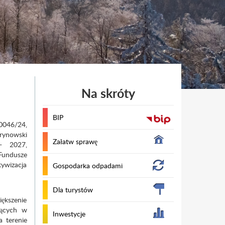
Na skróty
BIP
-0046/24,
arynowski
Załatw sprawę
- 2027,
 Fundusze
tywizacja
Gospodarka odpadami
Dla turystów
ększenie
jących w
Inwestycje
 terenie