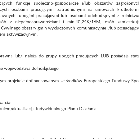
acących funkcje społeczno-gospodarcze i/lub obszarów zagrożonyc
ędących osobami pracującymi: zatrudnionymi na umowach krótkoterm
awnych, ubogimi pracującymi lub osobami odchodzącymi z rolnictw
sób z niepełnosprawnościami i min.40[24K/16M] osób zamieszku
Cywilnego obszary gmin wykluczonych komunikacyjnie i/lub posiadający
iem aktywizacyjnym.
rawną lub/i należą do grupy ubogich pracujących LUB posiadają stat
ie województwa dolnośląskiego
ednym projekcie dofinansowanym ze środków Europejskiego Funduszy Sp
arcia:
iem/aktualizacją Indywidualnego Planu Działania