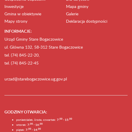
Inwestycje
Mapa gminy
Gmina w obiektywie
Galerie
Mapy strony
Deklaracja dostępności
INFORMACJE:
Urząd Gminy Stare Bogaczowice
ul. Główna 132, 58-312 Stare Bogaczowice
tel. (74) 845-22-20,
tel. (74) 845-22-45
urzad@starebogaczowice.ug.gov.pl
GODZINY OTWARCIA
:
0
0
0
0
poniedziałek, środa, czwartek:
7:
- 15:
0
0
00
wtorek:
7:
- 16:
0
0
00
piątek:
7:
- 14: