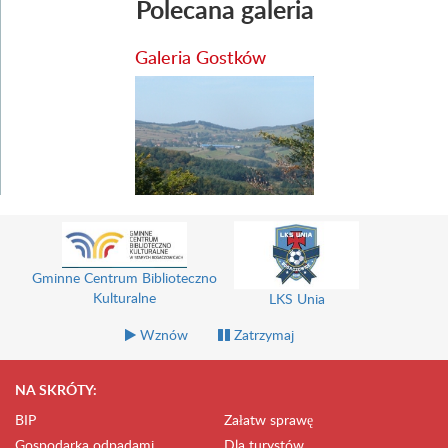
Polecana galeria
Galeria Gostków
Gminne Centrum Biblioteczno
Kulturalne
LKS Unia
Wznów
Zatrzymaj
NA SKRÓTY:
BIP
Załatw sprawę
Gospodarka odpadami
Dla turystów