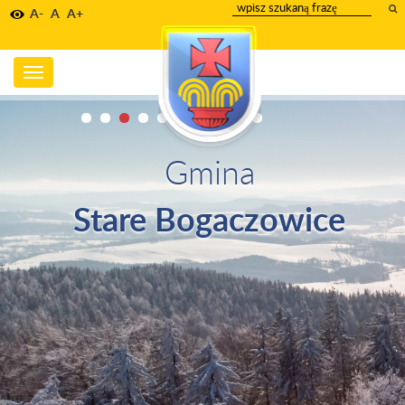
wpisz
A-
A
A+
szukany
tekst
Toggle
navigation
Gmina
Stare Bogaczowice