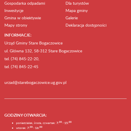
Gospodarka odpadami
Dla turystów
Inwestycje
Mapa gminy
Gmina w obiektywie
Galerie
Mapy strony
Deklaracja dostępności
INFORMACJE:
Urząd Gminy Stare Bogaczowice
ul. Główna 132, 58-312 Stare Bogaczowice
tel. (74) 845-22-20,
tel. (74) 845-22-45
urzad@starebogaczowice.ug.gov.pl
GODZINY OTWARCIA
:
0
0
0
0
poniedziałek, środa, czwartek:
7:
- 15:
0
0
00
wtorek:
7:
- 16: