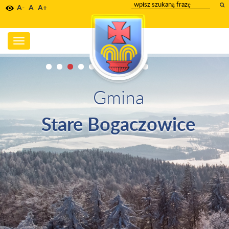
wpisz
A-
A
A+
szukany
tekst
Toggle
navigation
Gmina
Stare Bogaczowice