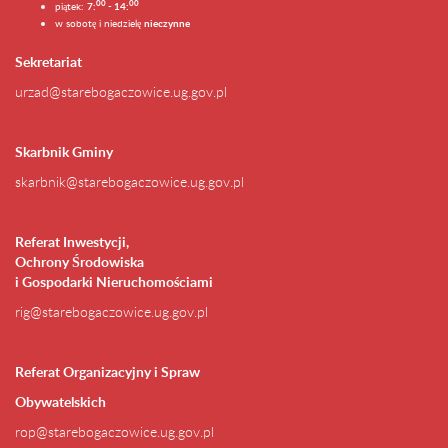
0
0
00
piątek:
7:
- 14:
w sobotę i niedzielę
nieczynne
Sekretariat
urzad@starebogaczowice.ug.gov.pl
Skarbnik Gminy
skarbnik@starebogaczowice.ug.gov.pl
Referat Inwestycji,
Ochrony Środowiska
i Gospodarki Nieruchomościami
rig@starebogaczowice.ug.gov.pl
Referat Organizacyjny i Spraw
Obywatelskich
rop@starebogaczowice.ug.gov.pl