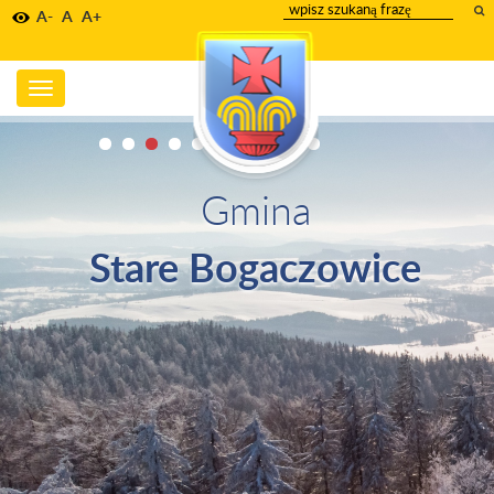
wpisz
A-
A
A+
szukany
tekst
Toggle
navigation
Gmina
Stare Bogaczowice