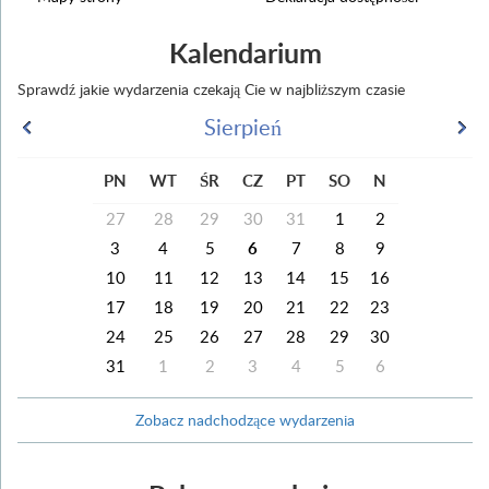
Kalendarium
Sprawdź jakie wydarzenia czekają Cie w najbliższym czasie
Sierpień
PN
WT
ŚR
CZ
PT
SO
N
27
28
29
30
31
1
2
3
4
5
6
7
8
9
10
11
12
13
14
15
16
17
18
19
20
21
22
23
24
25
26
27
28
29
30
31
1
2
3
4
5
6
Zobacz nadchodzące wydarzenia