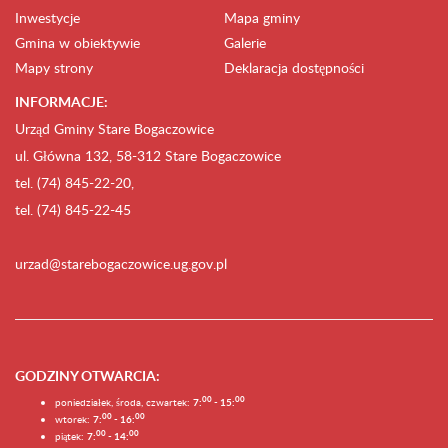
Inwestycje
Mapa gminy
Gmina w obiektywie
Galerie
Mapy strony
Deklaracja dostępności
INFORMACJE:
Urząd Gminy Stare Bogaczowice
ul. Główna 132, 58-312 Stare Bogaczowice
tel. (74) 845-22-20,
tel. (74) 845-22-45
urzad@starebogaczowice.ug.gov.pl
GODZINY OTWARCIA
:
0
0
0
0
poniedziałek, środa, czwartek:
7:
- 15:
0
0
00
wtorek:
7:
- 16:
0
0
00
piątek:
7:
- 14: