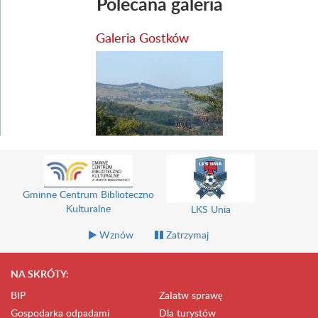
Polecana galeria
Galeria Gostków
Gminne Centrum Biblioteczno
Kulturalne
LKS Unia
Wznów
Zatrzymaj
NA SKRÓTY:
BIP
Załatw sprawę
Gospodarka odpadami
Dla turystów