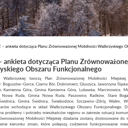
ć – ankieta dotycząca Planu Zrównoważonej Mobilności Wałbrzyskiego O
 – ankieta dotycząca Planu Zrównoważone
zyskiego Obszaru Funkcjonalnego
 Wałbrzyskiej tworzą Plan Zrównoważonej Mobilności Miejskiej
y: Boguszów–Gorce, Czarny Bór, Dobromierz, Głuszyca, Jaworzyna Śląska,
sto Kamienna Góra, Gmina Kamienna Góra, Lubawka, Marcinowice, Mi
o Nowa Ruda, Gmina Nowa Ruda, Paszowice, Radków, Stare Boga
Świdnica, Gmina Świdnica, Świebodzice, Szczawno–Zdrój, Walim, Wa
Żarów wchodzące w skład Wałbrzyskiego Obszaru Funkcjonalnego. 
na problemy i potrzeby mieszkańców regionu w zakresie sytuacji komun
wnoważonej Mobilności Miejskiej działania zostaną dostosowane do is
ślenie kierunku zmian, które polepszą codzienne funkcjonowanie mie