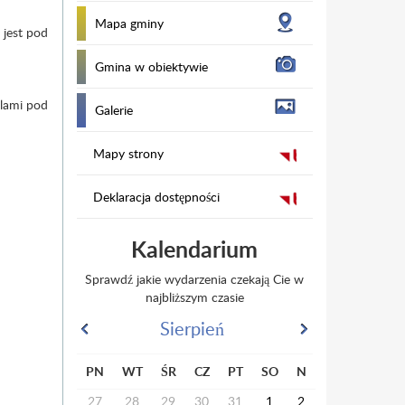
Mapa gminy
 jest pod
Gmina w obiektywie
elami pod
Galerie
Mapy strony
Deklaracja dostępności
Kalendarium
Sprawdź jakie wydarzenia czekają Cie w
najbliższym czasie
Sierpień
PN
WT
ŚR
CZ
PT
SO
N
27
28
29
30
31
1
2