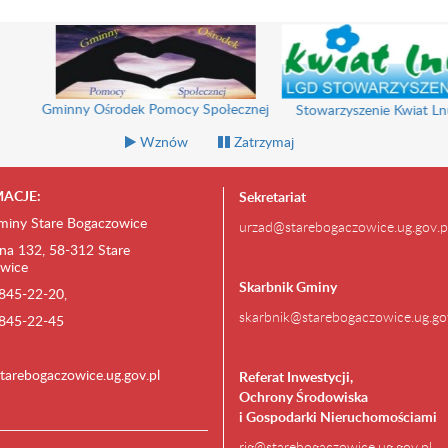
k Pomocy Społecznej
Stowarzyszenie Kwiat Lnu
Zespó
Wznów
Zatrzymaj
ACJE:
Sekretariat
miny Stare Bogaczowice
urzad@starebogaczowice.ug.gov.p
na 132, 58-312 Stare
wice
Skarbnik Gminy
) 845-22-20,
skarbnik@starebogaczowice.ug.go
) 845-22-45
tarebogaczowice.ug.gov.pl
Referat Inwestycji,
Ochrony Środowiska
i Gospodarki Nieruchomościami
rig@starebogaczowice.ug.gov.pl