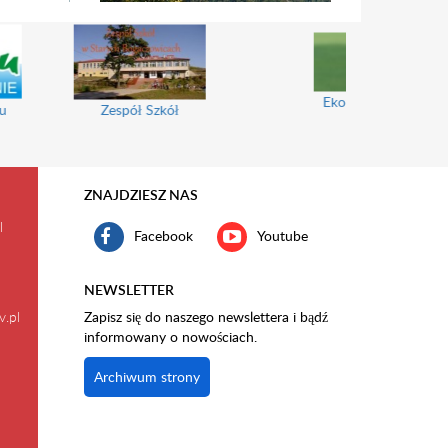
Ekomuzeum Wokół Trójgarbu
ł Szkół
ZNAJDZIESZ NAS
l
Facebook
Youtube
NEWSLETTER
v.pl
Zapisz się do naszego newslettera i bądź
informowany o nowościach.
Archiwum strony