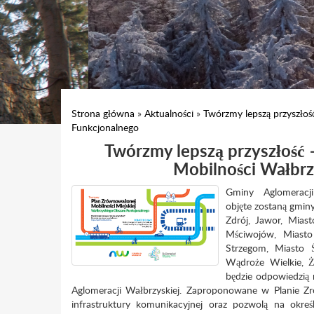
Strona główna
»
Aktualności
»
Twórzmy lepszą przyszłoś
Funkcjonalnego
Twórzmy lepszą przyszłość
Mobilności Wałbr
Gminy Aglomeracji
objęte zostaną gmin
Zdrój, Jawor, Mia
Mściwojów, Miast
Strzegom, Miasto 
Wądroże Wielkie, 
będzie odpowiedzią 
Aglomeracji Wałbrzyskiej. Zaproponowane w Planie Zró
infrastruktury komunikacyjnej oraz pozwolą na okre