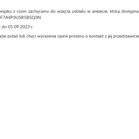
ązku z czym zachęcamy do wzięcia udziału w ankiecie, która dostępna
d/X4F7A4P3U5R5B5Q3N.
t do 01.09.2023 r.
ie pytań lub chęci wyrażenia opinii prosimy o kontakt z jej przedstawici