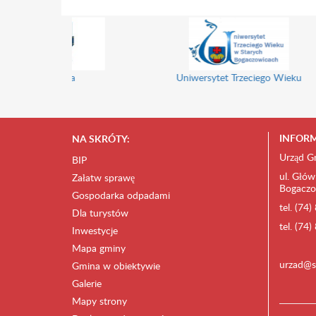
Gminny Ośrode
Uniwersytet Trzeciego Wieku
INFORM
NA SKRÓTY:
Urząd G
BIP
ul. Głów
Załatw sprawę
Bogaczo
Gospodarka odpadami
tel. (74
Dla turystów
tel. (74
Inwestycje
Mapa gminy
urzad@s
Gmina w obiektywie
Galerie
Mapy strony