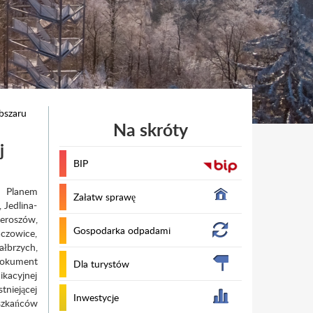
bszaru
Na skróty
j
BIP
. Planem
Załatw sprawę
 Jedlina-
eroszów,
Gospodarka odpadami
czowice,
łbrzych,
Dokument
Dla turystów
ikacyjnej
tniejącej
Inwestycje
szkańców