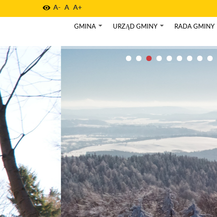
A-
A
A+
GMINA
URZĄD GMINY
RADA GMINY
+
+