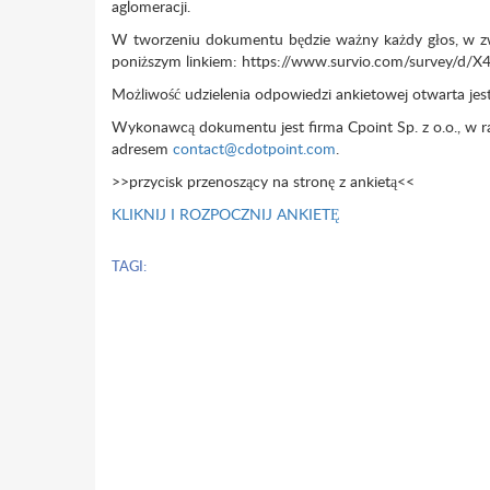
aglomeracji.
W tworzeniu dokumentu będzie ważny każdy głos, w zwi
poniższym linkiem: https://www.survio.com/survey/
Możliwość udzielenia odpowiedzi ankietowej otwarta jes
Wykonawcą dokumentu jest firma Cpoint Sp. z o.o., w raz
adresem
contact@cdotpoint.com
.
>>przycisk przenoszący na stronę z ankietą<<
KLIKNIJ I ROZPOCZNIJ ANKIETĘ
TAGI: