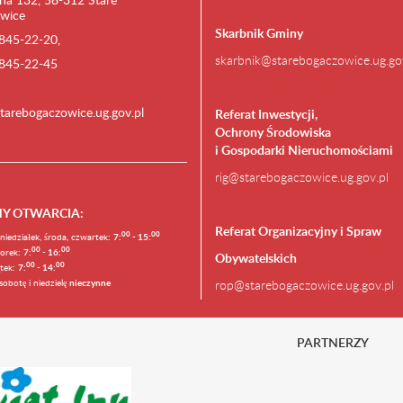
wice
Skarbnik Gminy
) 845-22-20,
skarbnik@starebogaczowice.ug.go
) 845-22-45
tarebogaczowice.ug.gov.pl
Referat Inwestycji,
Ochrony Środowiska
i Gospodarki Nieruchomościami
rig@starebogaczowice.ug.gov.pl
NY OTWARCIA
:
Referat Organizacyjny i Spraw
0
0
0
0
niedziałek, środa, czwartek:
7:
- 15:
0
0
00
orek:
7:
- 16:
Obywatelskich
0
0
00
ątek:
7:
- 14:
sobotę i niedzielę
nieczynne
rop@starebogaczowice.ug.gov.pl
PARTNERZY