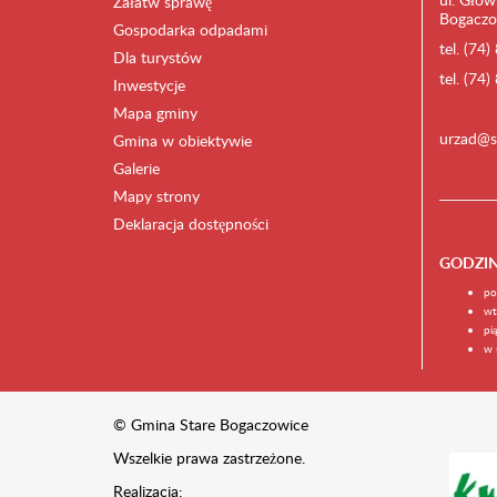
Załatw sprawę
Bogaczo
Gospodarka odpadami
tel. (74
Dla turystów
tel. (74
Inwestycje
Mapa gminy
urzad@s
Gmina w obiektywie
Galerie
Mapy strony
Deklaracja dostępności
GODZI
po
wt
pi
w 
© Gmina Stare Bogaczowice
Wszelkie prawa zastrzeżone.
Realizacja: