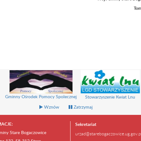
Tom
k Pomocy Społecznej
Stowarzyszenie Kwiat Lnu
Zespó
Wznów
Zatrzymaj
ACJE:
Sekretariat
miny Stare Bogaczowice
urzad@starebogaczowice.ug.gov.p
na 132, 58-312 Stare