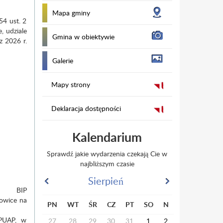
Mapa gminy
54 ust. 2
, udziale
Gmina w obiektywie
z 2026 r.
Galerie
Mapy strony
Deklaracja dostępności
Kalendarium
Sprawdź jakie wydarzenia czekają Cie w
najbliższym czasie
Sierpień
ej BIP
zowice na
PN
WT
ŚR
CZ
PT
SO
N
ePUAP, w
27
28
29
30
31
1
2