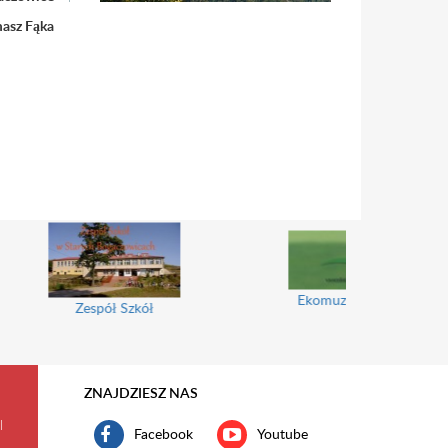
asz Fąka
Ekomuzeum Wokół Trójgarbu
ł Szkół
ZNAJDZIESZ NAS
l
Facebook
Youtube