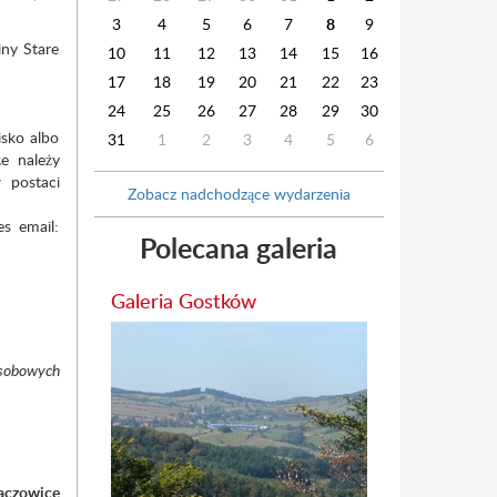
3
4
5
6
7
8
9
iny Stare
10
11
12
13
14
15
16
17
18
19
20
21
22
23
24
25
26
27
28
29
30
isko albo
31
1
2
3
4
5
6
że należy
 postaci
Zobacz nadchodzące wydarzenia
es email:
Polecana galeria
Galeria Gostków
osobowych
aczowice