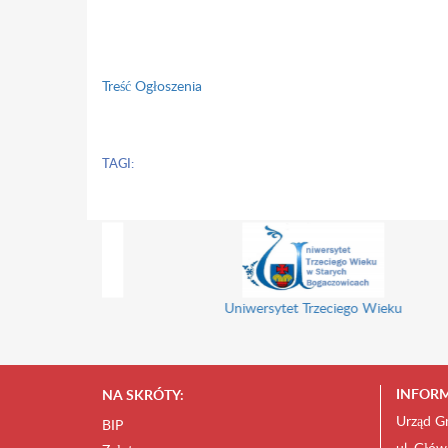
Treść Ogłoszenia
TAGI:
Gminny Ośrode
Uniwersytet Trzeciego Wieku
INFORM
NA SKRÓTY:
Urząd G
BIP
ul. Głów