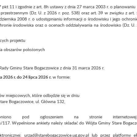
 pkt 11 i zgodnie z art. 8h ustawy z dnia 27 marca 2003 r. o planowaniu
rzestrzennym (Dz. U. z 2026 r. poz. 538) oraz art. 39 w związku z art. 
ziernika 2008 r. o udostępnianiu informacji o środowisku i jego ochronie
ronie środowiska oraz o ocenach oddziaływania na środowisko (Dz. U. 
cych projektu
la obszarów położonych
ady Gminy Stare Bogaczowice z dnia 31 marca 2026 r.
ca
20
26
r. do
24 lipca
20
26
r
.
w formie:
ów miejscowych, które odbędzie się w dniu
Stare Bogaczowice, ul. Główna 132,
ępniono pod ogłoszeniem na stronie internetow
u/117. Wypełnione ankiety należy składać do Wójta Gminy Stare Bogac
tronicznej: urzad@starebogaczowice.ug.gov.pl lub przez platformę 