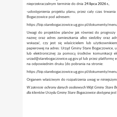
nieprzekraczalnym terminie do dnia
24 lipca 2026 r.
,
·udostępnienia projektu planu, przez cały czas trwania 
Bogaczowice pod adresem:
https://bip.starebogaczowice.ug.gov.pl/dokumenty/men
Uwagi do projektów planów jak również do prognozy o
nazwę oraz adres zamieszkania albo siedziby oraz adre
wskazać, czy jest się właścicielem lub użytkowniki
papierowej na adres: Urząd Gminy Stare Bogaczowice, 
lub elektronicznej za pomocą środków komunikacji el
urzad@starebogaczowice.ug.gov.pl lub przez platformę 
na odpowiednim druku (do pobrania na stronie:
https://bip.starebogaczowice.ug.gov.pl/dokumenty/men
Organem właściwym do rozpatrzenia uwag w niniejszym
W zakresie ochrony danych osobowych Wójt Gminy Stare Bog
dla klientów Urzędu Gminy Stare Bogaczowice dostępna jest