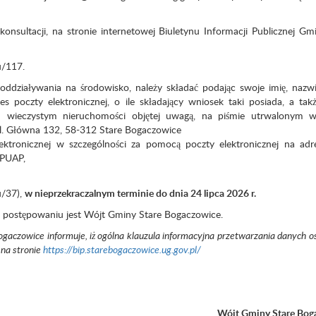
konsultacji, na stronie internetowej Biuletynu Informacji Publicznej Gm
u/117.
ddziaływania na środowisko, należy składać podając swoje imię, nazw
s poczty elektronicznej, o ile składający wniosek taki posiada, a tak
em wieczystym nieruchomości objętej uwagą, na piśmie utrwalonym w
ul. Główna 132, 58-312 Stare Bogaczowice
ektronicznej w szczególności za pomocą poczty elektronicznej na adr
ePUAP,
u/37),
w nieprzekraczalnym terminie do dnia 24 lipca 2026 r.
 postępowaniu jest Wójt Gminy Stare Bogaczowice.
aczowice informuje, iż ogólna klauzula informacyjna przetwarzania danych 
 na stronie
https://bip.starebogaczowice.ug.gov.pl/
Wójt Gminy Stare Bog