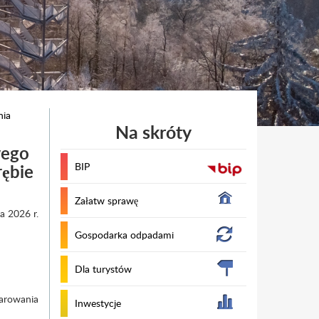
nia
Na skróty
wego
ębie
BIP
Załatw sprawę
a 2026 r.
Gospodarka odpadami
Dla turystów
arowania
Inwestycje