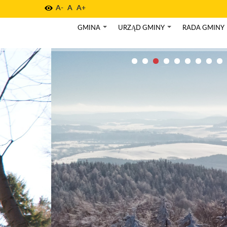
A-
A
A+
GMINA
URZĄD GMINY
RADA GMINY
+
+