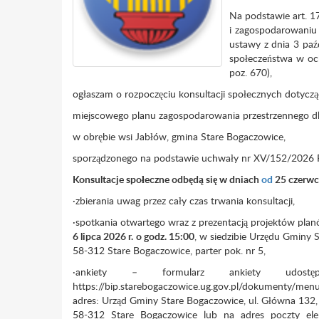
Na podstawie art. 17
i zagospodarowaniu p
ustawy z dnia 3 paźd
społeczeństwa w och
poz. 670),
ogłaszam o rozpoczęciu konsultacji społecznych dotyczą
miejscowego planu zagospodarowania przestrzennego d
w obrębie wsi Jabłów, gmina Stare Bogaczowice,
sporządzonego na podstawie uchwały nr XV/152/2026 R
Konsultacje społeczne
odbęd
ą
się w dniach
od
25 czerw
·zbierania uwag przez cały czas trwania konsultacji,
·spotkania otwartego wraz z prezentacją projektów plan
6 lipca 2026 r.
o godz. 15:00
, w siedzibie Urzędu Gminy 
58-312 Stare Bogaczowice, parter pok. nr 5,
·ankiety – formularz ankiety udost
https://bip.starebogaczowice.ug.gov.pl/dokumenty/men
adres: Urząd Gminy Stare Bogaczowice, ul. Główna 132,
58-312 Stare Bogaczowice lub na adres poczty elek