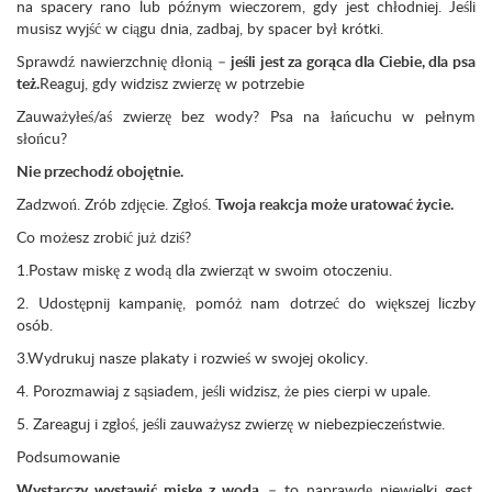
na spacery rano lub późnym wieczorem, gdy jest chłodniej. Jeśli
musisz wyjść w ciągu dnia, zadbaj, by spacer był krótki.
Sprawdź nawierzchnię dłonią –
jeśli jest za gorąca dla Ciebie, dla psa
też.
Reaguj, gdy widzisz zwierzę w potrzebie
Zauważyłeś/aś zwierzę bez wody? Psa na łańcuchu w pełnym
słońcu?
Nie przechodź obojętnie.
Zadzwoń. Zrób zdjęcie. Zgłoś.
Twoja reakcja może uratować życie.
Co możesz zrobić już dziś?
1.Postaw miskę z wodą dla zwierząt w swoim otoczeniu.
2. Udostępnij kampanię, pomóż nam dotrzeć do większej liczby
osób.
3.Wydrukuj nasze plakaty i rozwieś w swojej okolicy.
4. Porozmawiaj z sąsiadem, jeśli widzisz, że pies cierpi w upale.
5. Zareaguj i zgłoś, jeśli zauważysz zwierzę w niebezpieczeństwie.
Podsumowanie
Wystarczy wystawić miskę z wodą
– to naprawdę niewielki gest,