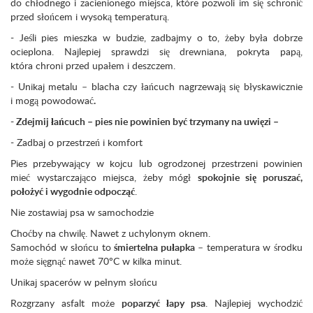
do chłodnego i zacienionego miejsca, które pozwoli im się schronić
przed słońcem i wysoką temperaturą.
- Jeśli pies mieszka w budzie, zadbajmy o to, żeby była dobrze
ocieplona. Najlepiej sprawdzi się drewniana, pokryta papą,
która chroni przed upałem i deszczem.
- Unikaj metalu – blacha czy łańcuch nagrzewają się błyskawicznie
i mogą powodować
.
-
Zdejmij łańcuch – pies nie powinien być trzymany na uwięzi –
- Zadbaj o przestrzeń i komfort
Pies przebywający w kojcu lub ogrodzonej przestrzeni powinien
mieć wystarczająco miejsca, żeby mógł
spokojnie się poruszać,
położyć i wygodnie odpocząć
.
Nie zostawiaj psa w samochodzie
Choćby na chwilę. Nawet z uchylonym oknem.
Samochód w słońcu to
śmiertelna pułapka
– temperatura w środku
może sięgnąć nawet 70°C w kilka minut.
Unikaj spacerów w pełnym słońcu
Rozgrzany asfalt może
poparzyć łapy psa
. Najlepiej wychodzić