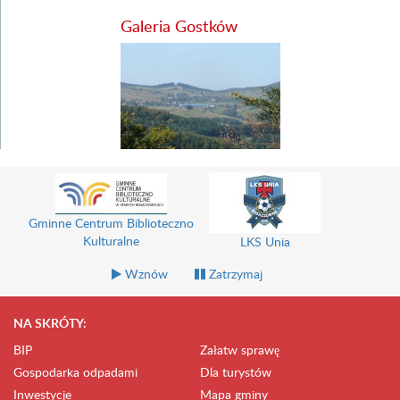
Galeria Gostków
Gminne Centrum Biblioteczno
Kulturalne
LKS Unia
Wznów
Zatrzymaj
NA SKRÓTY:
BIP
Załatw sprawę
Gospodarka odpadami
Dla turystów
Inwestycje
Mapa gminy