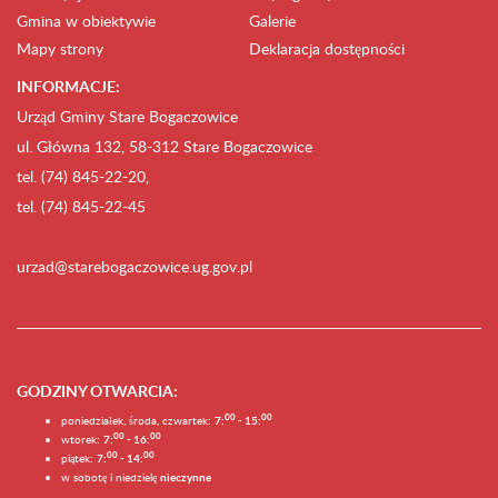
Gmina w obiektywie
Galerie
Mapy strony
Deklaracja dostępności
INFORMACJE:
Urząd Gminy Stare Bogaczowice
ul. Główna 132, 58-312 Stare Bogaczowice
tel. (74) 845-22-20,
tel. (74) 845-22-45
urzad@starebogaczowice.ug.gov.pl
GODZINY OTWARCIA
:
0
0
0
0
poniedziałek, środa, czwartek:
7:
- 15:
0
0
00
wtorek:
7:
- 16:
0
0
00
piątek:
7:
- 14:
w sobotę i niedzielę
nieczynne