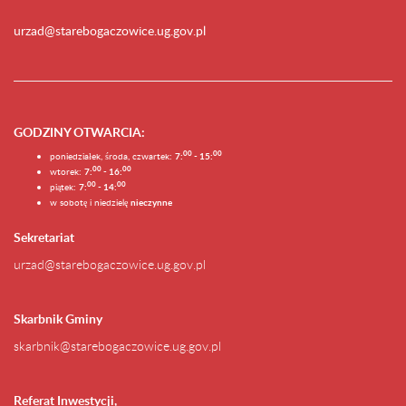
urzad@starebogaczowice.ug.gov.pl
GODZINY OTWARCIA
:
0
0
0
0
poniedziałek, środa, czwartek:
7:
- 15:
0
0
00
wtorek:
7:
- 16:
0
0
00
piątek:
7:
- 14:
w sobotę i niedzielę
nieczynne
Sekretariat
urzad@starebogaczowice.ug.gov.pl
Skarbnik Gminy
skarbnik@starebogaczowice.ug.gov.pl
Referat Inwestycji,