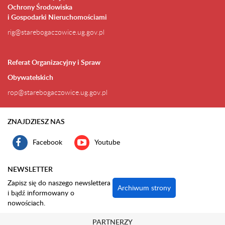
Ochrony Środowiska
i Gospodarki Nieruchomościami
rig@starebogaczowice.ug.gov.pl
Referat Organizacyjny i Spraw
Obywatelskich
rop@starebogaczowice.ug.gov.pl
ZNAJDZIESZ NAS
Facebook
Youtube
NEWSLETTER
Zapisz się do naszego newslettera
Archiwum strony
i bądź informowany o
nowościach.
PARTNERZY