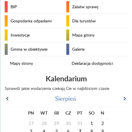
BIP
Załatw sprawę
Gospodarka odpadami
Dla turystów
Inwestycje
Mapa gminy
Gmina w obiektywie
Galerie
Mapy strony
Deklaracja dostępności
Kalendarium
Sprawdź jakie wydarzenia czekają Cie w najbliższym czasie
Sierpień
PN
WT
ŚR
CZ
PT
SO
N
27
28
29
30
31
1
2
3
4
5
6
7
8
9