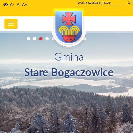
wpisz
A-
A
A+
szukany
tekst
Toggle
navigation
Gmina
Stare Bogaczowice