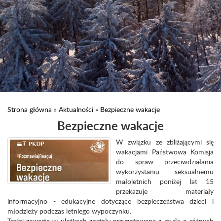
Strona główna
»
Aktualności
»
Bezpieczne wakacje
Bezpieczne wakacje
W związku ze zbliżającymi się
wakacjami Państwowa Komisja
do spraw przeciwdziałania
wykorzystaniu seksualnemu
małoletnich poniżej lat 15
przekazuje materiały
informacyjno - edukacyjne dotyczące bezpieczeństwa dzieci i
młodzieży podczas letniego wypoczynku.
Treści zawarte w ulotkach zostały przygotowane z myślą o różnych