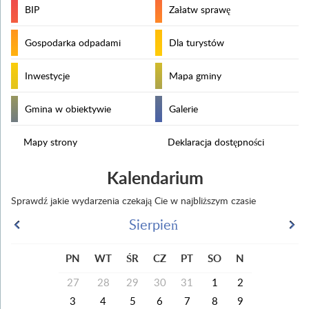
BIP
Załatw sprawę
Gospodarka odpadami
Dla turystów
Inwestycje
Mapa gminy
Gmina w obiektywie
Galerie
Mapy strony
Deklaracja dostępności
Kalendarium
Sprawdź jakie wydarzenia czekają Cie w najbliższym czasie
Sierpień
PN
WT
ŚR
CZ
PT
SO
N
27
28
29
30
31
1
2
3
4
5
6
7
8
9