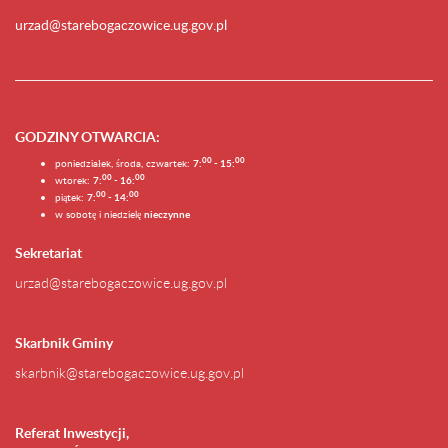
urzad@starebogaczowice.ug.gov.pl
GODZINY OTWARCIA
:
0
0
0
0
poniedziałek, środa, czwartek:
7:
- 15:
0
0
00
wtorek:
7:
- 16:
0
0
00
piątek:
7:
- 14:
w sobotę i niedzielę
nieczynne
Sekretariat
urzad@starebogaczowice.ug.gov.pl
Skarbnik Gminy
skarbnik@starebogaczowice.ug.gov.pl
Referat Inwestycji,