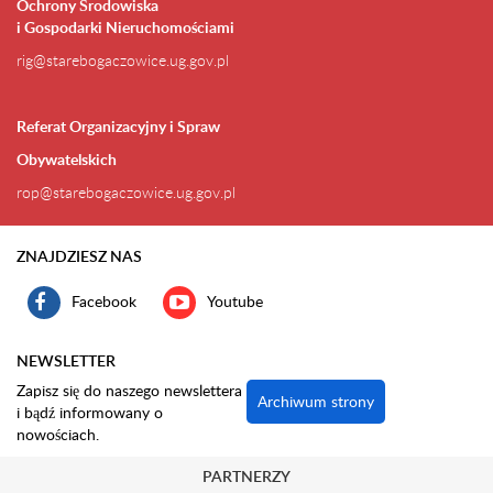
Ochrony Środowiska
i Gospodarki Nieruchomościami
rig@starebogaczowice.ug.gov.pl
Referat Organizacyjny i Spraw
Obywatelskich
rop@starebogaczowice.ug.gov.pl
ZNAJDZIESZ NAS
Facebook
Youtube
NEWSLETTER
Zapisz się do naszego newslettera
Archiwum strony
i bądź informowany o
nowościach.
PARTNERZY