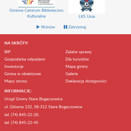
Gminny Ośrodek Pomocy
Uniwersytet Trzeciego Wieku
Społecznej
Wznów
Zatrzymaj
NA SKRÓTY:
BIP
Załatw sprawę
Gospodarka odpadami
Dla turystów
Inwestycje
Mapa gminy
Gmina w obiektywie
Galerie
Mapy strony
Deklaracja dostępności
INFORMACJE:
Urząd Gminy Stare Bogaczowice
ul. Główna 132, 58-312 Stare Bogaczowice
tel. (74) 845-22-20,
tel. (74) 845-22-45