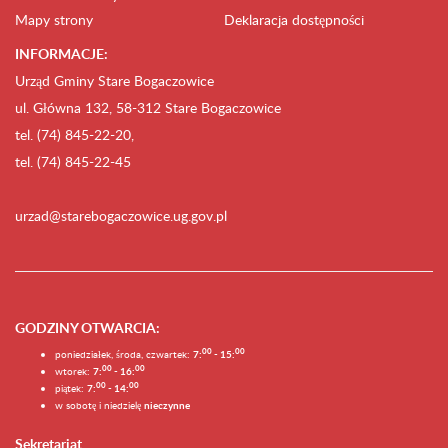
Mapy strony
Deklaracja dostępności
INFORMACJE:
Urząd Gminy Stare Bogaczowice
ul. Główna 132, 58-312 Stare Bogaczowice
tel. (74) 845-22-20,
tel. (74) 845-22-45
urzad@starebogaczowice.ug.gov.pl
GODZINY OTWARCIA
:
0
0
0
0
poniedziałek, środa, czwartek:
7:
- 15:
0
0
00
wtorek:
7:
- 16:
0
0
00
piątek:
7:
- 14:
w sobotę i niedzielę
nieczynne
Sekretariat