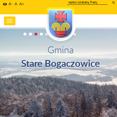
wpisz
A-
A
A+
szukany
tekst
Toggle
navigation
Gmina
Stare Bogaczowice