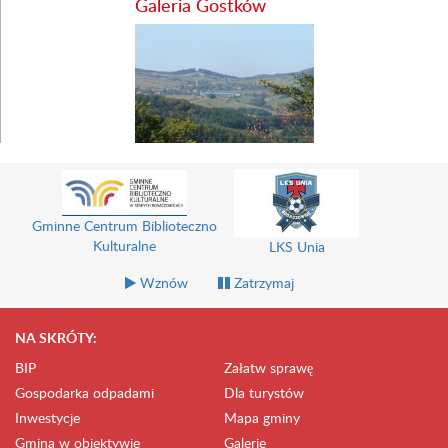
Galeria Gostków
Gminne Centrum Biblioteczno
Kulturalne
LKS Unia
Wznów
Zatrzymaj
NA SKRÓTY:
BIP
Załatw sprawę
Gospodarka odpadami
Dla turystów
Inwestycje
Mapa gminy
Gmina w obiektywie
Galerie