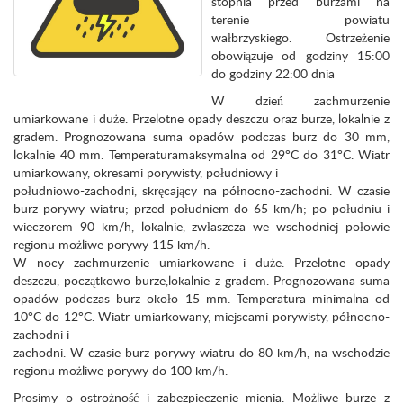
stopnia przed burzami na
terenie powiatu
wałbrzyskiego. Ostrzeżenie
obowiązuje od godziny 15:00
do godziny 22:00 dnia
W dzień zachmurzenie
umiarkowane i duże. Przelotne opady deszczu oraz burze, lokalnie z
gradem. Prognozowana suma opadów podczas burz do 30 mm,
lokalnie 40 mm. Temperaturamaksymalna od 29°C do 31°C. Wiatr
umiarkowany, okresami porywisty, południowy i
południowo-zachodni, skręcający na północno-zachodni. W czasie
burz porywy wiatru; przed południem do 65 km/h; po południu i
wieczorem 90 km/h, lokalnie, zwłaszcza we wschodniej połowie
regionu możliwe porywy 115 km/h.
W nocy zachmurzenie umiarkowane i duże. Przelotne opady
deszczu, początkowo burze,lokalnie z gradem. Prognozowana suma
opadów podczas burz około 15 mm. Temperatura minimalna od
10°C do 12°C. Wiatr umiarkowany, miejscami porywisty, północno-
zachodni i
zachodni. W czasie burz porywy wiatru do 80 km/h, na wschodzie
regionu możliwe porywy do 100 km/h.
Prosimy o ostrożność i zabezpieczenie mienia. Możliwe burze z