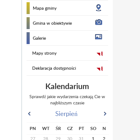
Mapa gminy
Gmina w obiektywie
Galerie
Mapy strony
Deklaracja dostępności
Kalendarium
Sprawdź jakie wydarzenia czekają Cie w
najbliższym czasie
Sierpień
PN
WT
ŚR
CZ
PT
SO
N
27
28
29
30
31
1
2