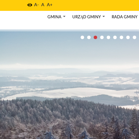
A-
A
A+
GMINA
URZĄD GMINY
RADA GMINY
+
+