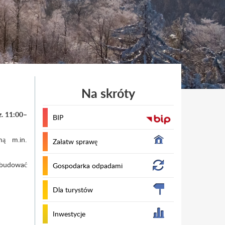
Na skróty
z. 11:00–
BIP
ą m.in.
Załatw sprawę
e budować
Gospodarka odpadami
Dla turystów
Inwestycje