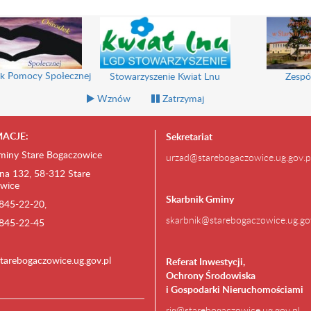
k Pomocy Społecznej
Stowarzyszenie Kwiat Lnu
Zespó
Wznów
Zatrzymaj
ACJE:
Sekretariat
miny Stare Bogaczowice
urzad@starebogaczowice.ug.gov.p
na 132, 58-312 Stare
wice
Skarbnik Gminy
) 845-22-20,
skarbnik@starebogaczowice.ug.go
) 845-22-45
tarebogaczowice.ug.gov.pl
Referat Inwestycji,
Ochrony Środowiska
i Gospodarki Nieruchomościami
rig@starebogaczowice.ug.gov.pl