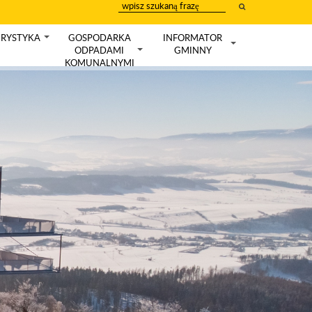
wpisz
szukany
tekst
RYSTYKA
GOSPODARKA
INFORMATOR
+
ODPADAMI
GMINNY
+
+
KOMUNALNYMI