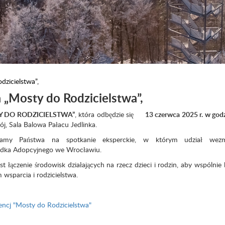
dzicielstwa”,
 „Mosty do Rodzicielstwa”,
Y DO RODZICIELSTWA”
, która odbędzie się
13 czerwca 2025 r. w god
ój, Sala Balowa Pałacu Jedlinka.
szamy Państwa na spotkanie eksperckie, w którym udział wezm
rodka Adopcyjnego we Wrocławiu.
t łączenie środowisk działających na rzecz dzieci i rodzin, aby wspólni
 wsparcia i rodzicielstwa.
encj "Mosty do Rodzicielstwa"