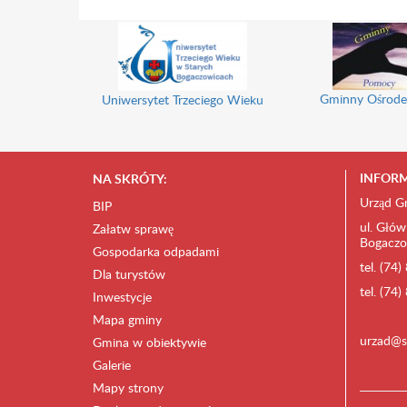
Gminny Ośrode
Uniwersytet Trzeciego Wieku
INFORM
NA SKRÓTY:
Urząd G
BIP
ul. Głów
Załatw sprawę
Bogaczo
Gospodarka odpadami
tel. (74
Dla turystów
tel. (74
Inwestycje
Mapa gminy
urzad@s
Gmina w obiektywie
Galerie
Mapy strony