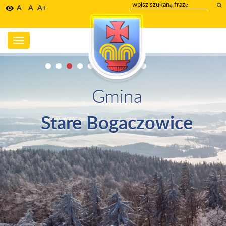
wpisz
A-
A
A+
szukany
tekst
Toggle
navigation
Gmina
Stare Bogaczowice