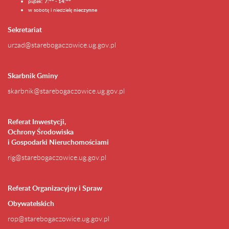
piątek:
7:
- 14:
w sobotę i niedzielę
nieczynne
Sekretariat
urzad@starebogaczowice.ug.gov.pl
Skarbnik Gminy
skarbnik@starebogaczowice.ug.gov.pl
Referat Inwestycji,
Ochrony Środowiska
i Gospodarki Nieruchomościami
rig@starebogaczowice.ug.gov.pl
Referat Organizacyjny i Spraw
Obywatelskich
rop@starebogaczowice.ug.gov.pl