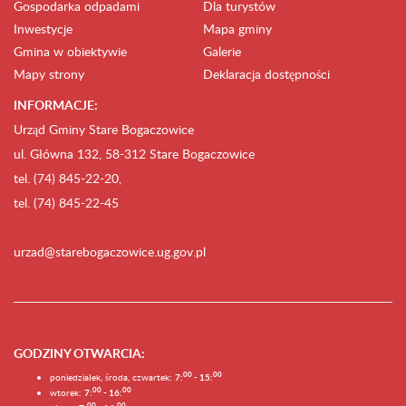
Gospodarka odpadami
Dla turystów
Inwestycje
Mapa gminy
Gmina w obiektywie
Galerie
Mapy strony
Deklaracja dostępności
INFORMACJE:
Urząd Gminy Stare Bogaczowice
ul. Główna 132, 58-312 Stare Bogaczowice
tel. (74) 845-22-20,
tel. (74) 845-22-45
urzad@starebogaczowice.ug.gov.pl
GODZINY OTWARCIA
:
0
0
0
0
poniedziałek, środa, czwartek:
7:
- 15:
0
0
00
wtorek:
7:
- 16:
0
0
00