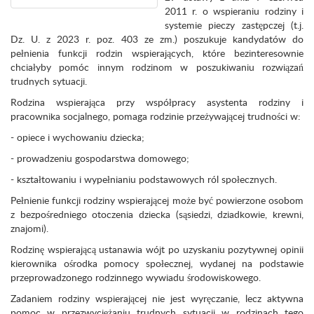
2011 r. o wspieraniu rodziny i
systemie pieczy zastępczej (t.j.
Dz. U. z 2023 r. poz. 403 ze zm.) poszukuje kandydatów do
pełnienia funkcji rodzin wspierających, które bezinteresownie
chciałyby pomóc innym rodzinom w poszukiwaniu rozwiązań
trudnych sytuacji.
Rodzina wspierająca przy współpracy asystenta rodziny i
pracownika socjalnego, pomaga rodzinie przeżywającej trudności w:
- opiece i wychowaniu dziecka;
- prowadzeniu gospodarstwa domowego;
- kształtowaniu i wypełnianiu podstawowych ról społecznych.
Pełnienie funkcji rodziny wspierającej może być powierzone osobom
z bezpośredniego otoczenia dziecka (sąsiedzi, dziadkowie, krewni,
znajomi).
Rodzinę wspierającą ustanawia wójt po uzyskaniu pozytywnej opinii
kierownika ośrodka pomocy społecznej, wydanej na podstawie
przeprowadzonego rodzinnego wywiadu środowiskowego.
Zadaniem rodziny wspierającej nie jest wyręczanie, lecz aktywna
pomoc w przezwyciężaniu trudnych sytuacji w rodzinach tego