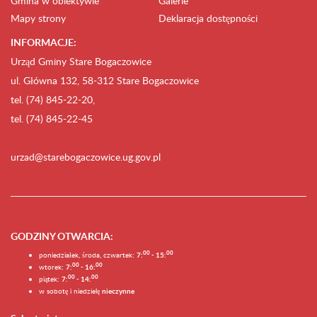
Gmina w obiektywie
Galerie
Mapy strony
Deklaracja dostępności
INFORMACJE:
Urząd Gminy Stare Bogaczowice
ul. Główna 132, 58-312 Stare Bogaczowice
tel. (74) 845-22-20,
tel. (74) 845-22-45
urzad@starebogaczowice.ug.gov.pl
GODZINY OTWARCIA
:
0
0
0
0
poniedziałek, środa, czwartek:
7:
- 15:
0
0
00
wtorek:
7:
- 16:
0
0
00
piątek:
7:
- 14:
w sobotę i niedzielę
nieczynne