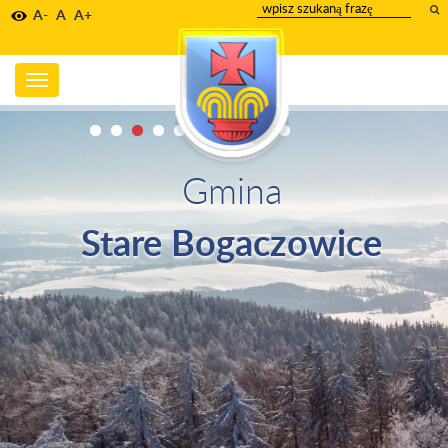
wpisz
A-
A
A+
szukany
tekst
Toggle
navigation
Gmina
Stare Bogaczowice