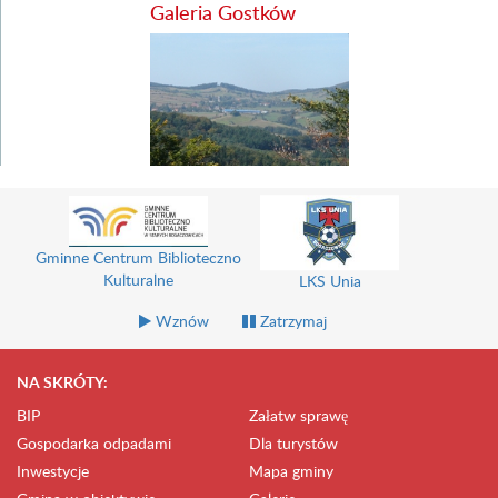
Galeria Gostków
Gminne Centrum Biblioteczno
Kulturalne
LKS Unia
Wznów
Zatrzymaj
NA SKRÓTY:
BIP
Załatw sprawę
Gospodarka odpadami
Dla turystów
Inwestycje
Mapa gminy