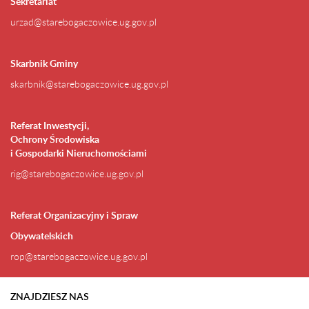
Sekretariat
urzad@starebogaczowice.ug.gov.pl
Skarbnik Gminy
skarbnik@starebogaczowice.ug.gov.pl
Referat Inwestycji,
Ochrony Środowiska
i Gospodarki Nieruchomościami
rig@starebogaczowice.ug.gov.pl
Referat Organizacyjny i Spraw
Obywatelskich
rop@starebogaczowice.ug.gov.pl
ZNAJDZIESZ NAS