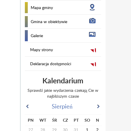
Mapa gminy
Gmina w obiektywie
Galerie
Mapy strony
Deklaracja dostępności
Kalendarium
Sprawdź jakie wydarzenia czekają Cie w
najbliższym czasie
Sierpień
PN
WT
ŚR
CZ
PT
SO
N
27
28
29
30
31
1
2