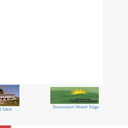
Gminne Centrum Bibliote
Wędkarski Klub Sportowy
Kulturalne