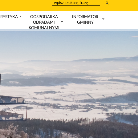
wpisz
szukany
tekst
RYSTYKA
GOSPODARKA
INFORMATOR
+
ODPADAMI
GMINNY
+
+
KOMUNALNYMI