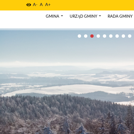
A-
A
A+
GMINA
URZĄD GMINY
RADA GMINY
+
+