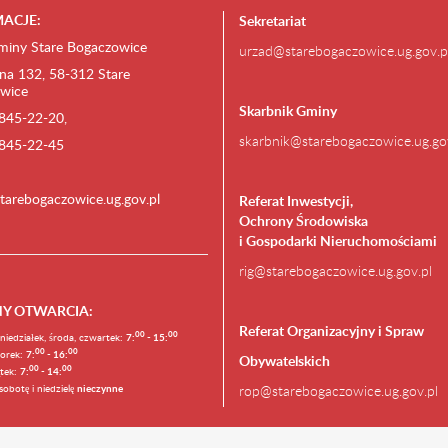
ACJE:
Sekretariat
miny Stare Bogaczowice
urzad@starebogaczowice.ug.gov.p
na 132, 58-312 Stare
wice
Skarbnik Gminy
) 845-22-20,
skarbnik@starebogaczowice.ug.go
) 845-22-45
tarebogaczowice.ug.gov.pl
Referat Inwestycji,
Ochrony Środowiska
i Gospodarki Nieruchomościami
rig@starebogaczowice.ug.gov.pl
NY OTWARCIA
:
Referat Organizacyjny i Spraw
0
0
0
0
niedziałek, środa, czwartek:
7:
- 15:
0
0
00
orek:
7:
- 16:
Obywatelskich
0
0
00
ątek:
7:
- 14:
sobotę i niedzielę
nieczynne
rop@starebogaczowice.ug.gov.pl