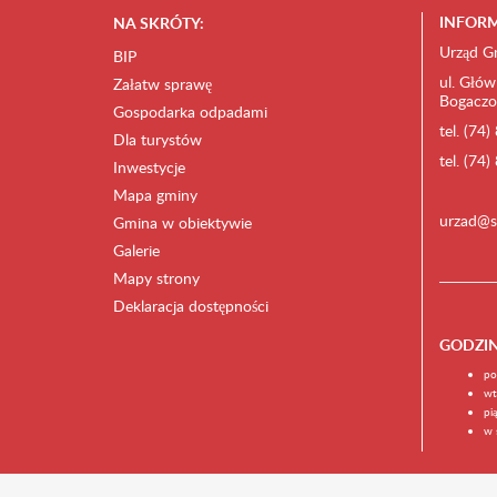
INFORM
NA SKRÓTY:
Urząd G
BIP
ul. Głów
Załatw sprawę
Bogaczo
Gospodarka odpadami
tel. (74
Dla turystów
tel. (74
Inwestycje
Mapa gminy
urzad@s
Gmina w obiektywie
Galerie
Mapy strony
Deklaracja dostępności
GODZI
po
wt
pi
w 