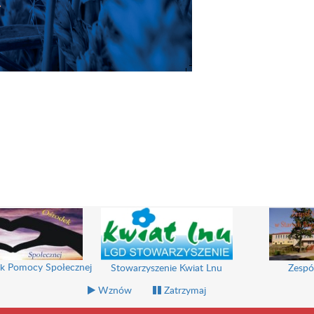
Cesarskie Podwórko
Pałac Struga
Wznów
Zatrzymaj