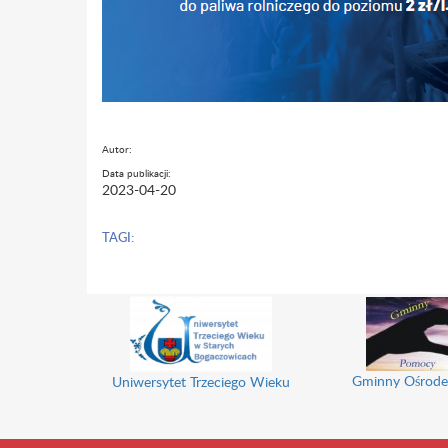
Autor:
Data publikacji:
2023-04-20
TAGI:
Ekomuzeum Wokół Trójgarbu
spół Szkół