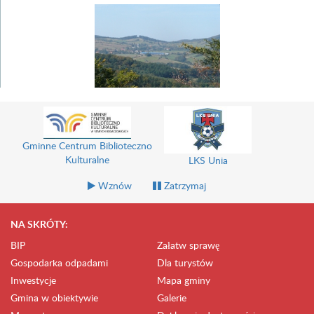
Gminne Centrum Biblioteczno
Kulturalne
LKS Unia
Wznów
Zatrzymaj
NA SKRÓTY:
BIP
Załatw sprawę
Gospodarka odpadami
Dla turystów
Inwestycje
Mapa gminy
Gmina w obiektywie
Galerie