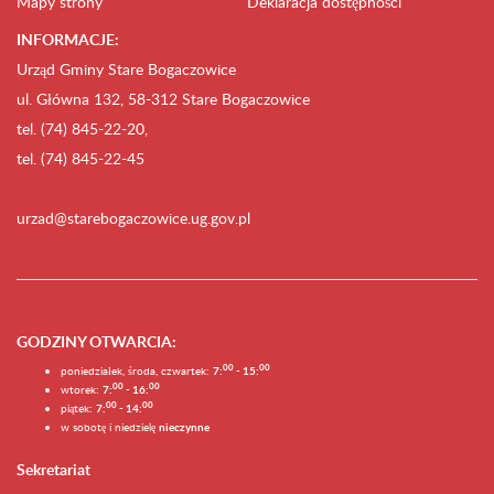
Mapy strony
Deklaracja dostępności
INFORMACJE:
Urząd Gminy Stare Bogaczowice
ul. Główna 132, 58-312 Stare Bogaczowice
tel. (74) 845-22-20,
tel. (74) 845-22-45
urzad@starebogaczowice.ug.gov.pl
GODZINY OTWARCIA
:
0
0
0
0
poniedziałek, środa, czwartek:
7:
- 15:
0
0
00
wtorek:
7:
- 16:
0
0
00
piątek:
7:
- 14:
w sobotę i niedzielę
nieczynne
Sekretariat