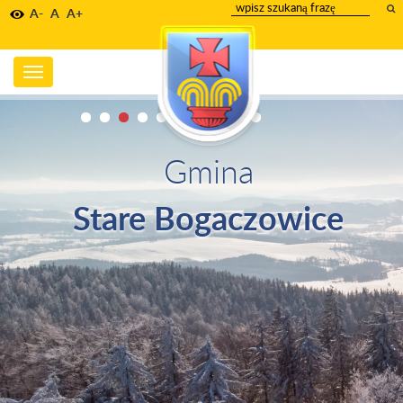
wpisz
A-
A
A+
szukany
tekst
Toggle
navigation
Gmina
Stare Bogaczowice