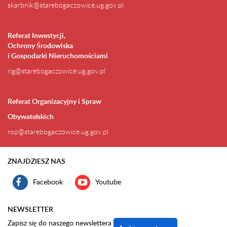
skarbnik@starebogaczowice.ug.gov.pl
Referat Inwestycji,
Ochrony Środowiska
i Gospodarki Nieruchomościami
rig@starebogaczowice.ug.gov.pl
Referat Organizacyjny i Spraw
Obywatelskich
rop@starebogaczowice.ug.gov.pl
ZNAJDZIESZ NAS
Facebook
Youtube
NEWSLETTER
Zapisz się do naszego newslettera