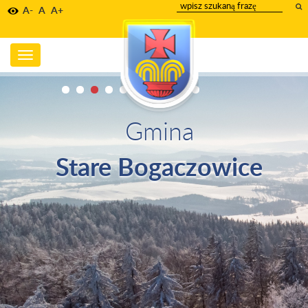
wpisz
A-
A
A+
szukany
tekst
Toggle
navigation
Gmina
Stare Bogaczowice