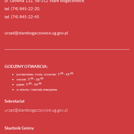
ul. Główna 132, 58-312 Stare Bogaczowice
tel. (74) 845-22-20,
tel. (74) 845-22-45
urzad@starebogaczowice.ug.gov.pl
GODZINY OTWARCIA
:
0
0
0
0
poniedziałek, środa, czwartek:
7:
- 15:
0
0
00
wtorek:
7:
- 16:
0
0
00
piątek:
7:
- 14:
w sobotę i niedzielę
nieczynne
Sekretariat
urzad@starebogaczowice.ug.gov.pl
Skarbnik Gminy