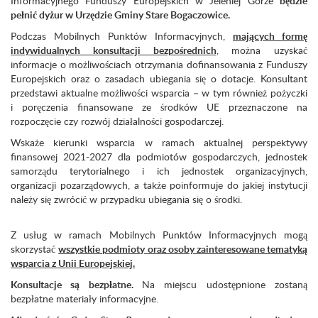
Informacyjnego Funduszy Europejskich w Jeleniej Górze
będzie
pełnić dyżur w
Urzędzie Gminy Stare Bogaczowice.
Podczas Mobilnych Punktów Informacyjnych,
mających formę
indywidualnych konsultacji bezpośrednich
,
można uzyskać
informacje o możliwościach otrzymania dofinansowania z Funduszy
Europejskich oraz o zasadach ubiegania się o dotacje. Konsultant
przedstawi aktualne możliwości wsparcia – w tym również pożyczki
i poręczenia finansowane ze środków UE przeznaczone na
rozpoczęcie czy rozwój działalności gospodarczej.
Wskaże kierunki wsparcia w ramach aktualnej perspektywy
finansowej 2021-2027 dla podmiotów gospodarczych, jednostek
samorządu terytorialnego i ich jednostek organizacyjnych,
organizacji pozarządowych, a także poinformuje do jakiej instytucji
należy się zwrócić w przypadku ubiegania się o środki.
Z usług w ramach Mobilnych Punktów Informacyjnych mogą
skorzystać
wszystkie podmioty oraz osoby zainteresowane tematyką
wsparcia z Unii Europejskiej.
Konsultacje są bezpłatne
.
Na miejscu udostępnione zostaną
bezpłatne materiały informacyjne.