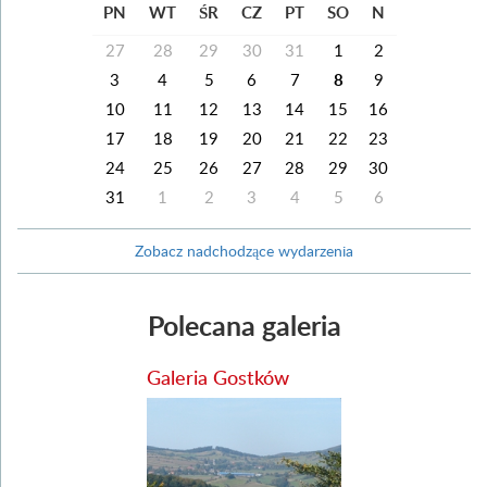
PN
WT
ŚR
CZ
PT
SO
N
27
28
29
30
31
1
2
3
4
5
6
7
8
9
10
11
12
13
14
15
16
17
18
19
20
21
22
23
24
25
26
27
28
29
30
31
1
2
3
4
5
6
Zobacz nadchodzące wydarzenia
Polecana galeria
Galeria Gostków