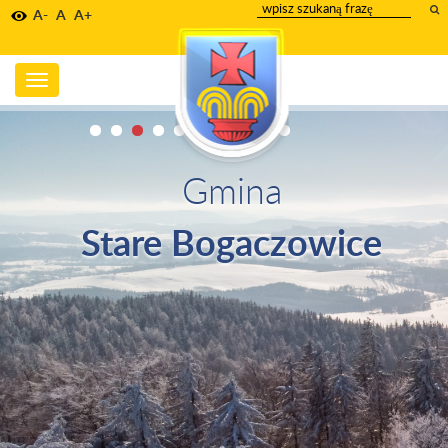
wpisz
A-
A
A+
szukany
tekst
Toggle
navigation
Gmina
Stare Bogaczowice