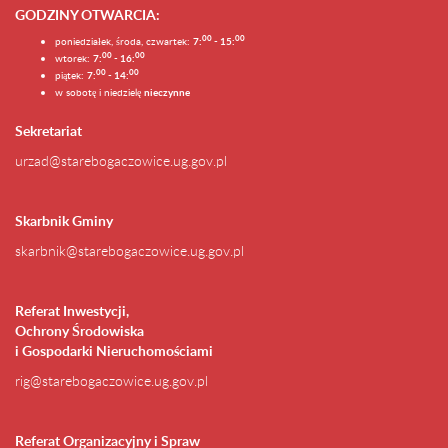
GODZINY OTWARCIA
:
0
0
0
0
poniedziałek, środa, czwartek:
7:
- 15:
0
0
00
wtorek:
7:
- 16:
0
0
00
piątek:
7:
- 14:
w sobotę i niedzielę
nieczynne
Sekretariat
urzad@starebogaczowice.ug.gov.pl
Skarbnik Gminy
skarbnik@starebogaczowice.ug.gov.pl
Referat Inwestycji,
Ochrony Środowiska
i Gospodarki Nieruchomościami
rig@starebogaczowice.ug.gov.pl
Referat Organizacyjny i Spraw