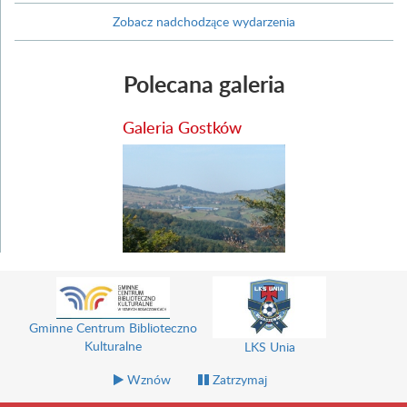
Zobacz nadchodzące wydarzenia
Polecana galeria
Galeria Gostków
Gminny Ośrodek Pom
Uniwersytet Trzeciego Wieku
Społecznej
Wznów
Zatrzymaj