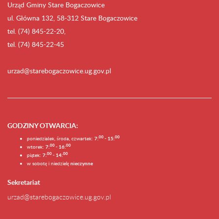
Urząd Gminy Stare Bogaczowice
ul. Główna 132, 58-312 Stare Bogaczowice
tel. (74) 845-22-20,
tel. (74) 845-22-45
urzad@starebogaczowice.ug.gov.pl
GODZINY OTWARCIA
:
0
0
0
0
poniedziałek, środa, czwartek:
7:
- 15:
0
0
00
wtorek:
7:
- 16:
0
0
00
piątek:
7:
- 14:
w sobotę i niedzielę
nieczynne
Sekretariat
urzad@starebogaczowice.ug.gov.pl