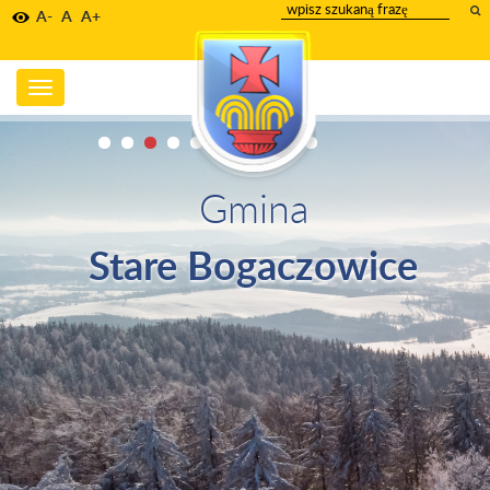
wpisz
A-
A
A+
szukany
tekst
Toggle
navigation
Gmina
Stare Bogaczowice