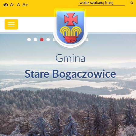
wpisz
A-
A
A+
szukany
tekst
Toggle
navigation
Gmina
Stare Bogaczowice