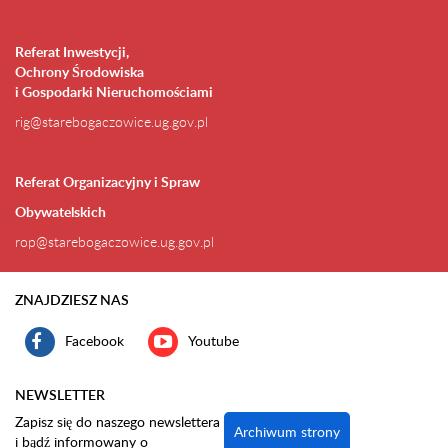
Referat Inwestycji,
Ochrony Środowiska
i Gospodarki Nieruchomościami
rig@starebogaczowice.ug.gov.pl
Referat Organizacyjny i Spraw
Obywatelskich
rop@starebogaczowice.ug.gov.pl
ZNAJDZIESZ NAS
Facebook
Youtube
NEWSLETTER
Zapisz się do naszego newslettera
Archiwum strony
i bądź informowany o