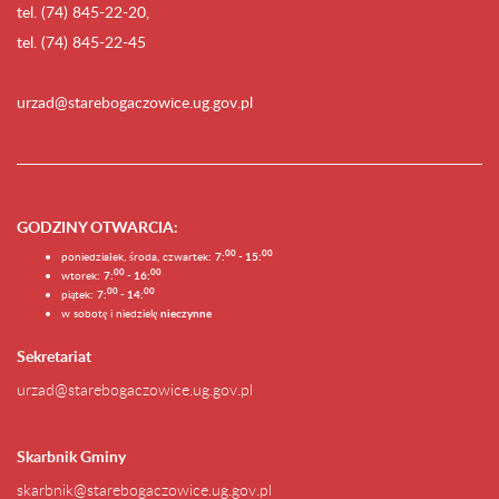
tel. (74) 845-22-20,
tel. (74) 845-22-45
urzad@starebogaczowice.ug.gov.pl
GODZINY OTWARCIA
:
0
0
0
0
poniedziałek, środa, czwartek:
7:
- 15:
0
0
00
wtorek:
7:
- 16:
0
0
00
piątek:
7:
- 14:
w sobotę i niedzielę
nieczynne
Sekretariat
urzad@starebogaczowice.ug.gov.pl
Skarbnik Gminy
skarbnik@starebogaczowice.ug.gov.pl