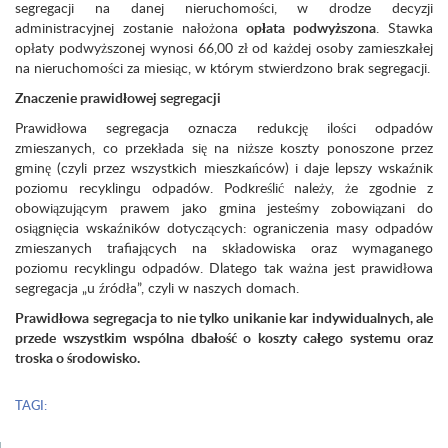
segregacji na danej nieruchomości, w drodze decyzji
administracyjnej zostanie nałożona
opłata podwyższona
. Stawka
opłaty podwyższonej wynosi 66,00 zł od każdej osoby zamieszkałej
na nieruchomości za miesiąc, w którym stwierdzono brak segregacji.
Znaczenie prawidłowej segregacji
Prawidłowa segregacja oznacza redukcję ilości odpadów
zmieszanych, co przekłada się na niższe koszty ponoszone przez
gminę (czyli przez wszystkich mieszkańców) i daje lepszy wskaźnik
poziomu recyklingu odpadów. Podkreślić należy, że zgodnie z
obowiązującym prawem jako gmina jesteśmy zobowiązani do
osiągnięcia wskaźników dotyczących: ograniczenia masy odpadów
zmieszanych trafiających na składowiska oraz wymaganego
poziomu recyklingu odpadów. Dlatego tak ważna jest prawidłowa
segregacja „u źródła”, czyli w naszych domach.
Prawidłowa segregacja to nie tylko unikanie kar indywidualnych, ale
przede wszystkim wspólna dbałość o koszty całego systemu oraz
troska o środowisko.
TAGI: