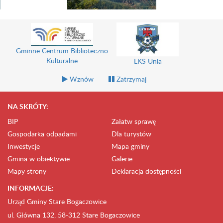
Gminne Centrum Biblioteczno
Kulturalne
LKS Unia
Wznów
Zatrzymaj
NA SKRÓTY:
BIP
Załatw sprawę
Gospodarka odpadami
Dla turystów
Inwestycje
Mapa gminy
Gmina w obiektywie
Galerie
Mapy strony
Deklaracja dostępności
INFORMACJE:
Urząd Gminy Stare Bogaczowice
ul. Główna 132, 58-312 Stare Bogaczowice