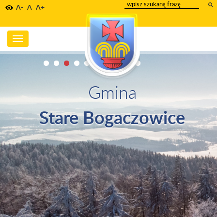
wpisz
A-
A
A+
szukany
tekst
Toggle
navigation
Gmina
Stare Bogaczowice