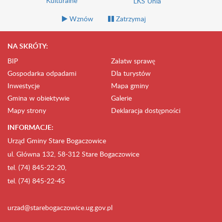
Kulturalne
LKS Unia
Wznów
Zatrzymaj
NA SKRÓTY:
BIP
Załatw sprawę
Gospodarka odpadami
Dla turystów
Inwestycje
Mapa gminy
Gmina w obiektywie
Galerie
Mapy strony
Deklaracja dostępności
INFORMACJE:
Urząd Gminy Stare Bogaczowice
ul. Główna 132, 58-312 Stare Bogaczowice
tel. (74) 845-22-20,
tel. (74) 845-22-45
urzad@starebogaczowice.ug.gov.pl