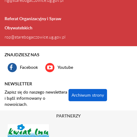
rig@starebogaczowice.ug.gov.pl
Referat Organizacyjny i Spraw
Obywatelskich
rop@starebogaczowice.ug.gov.pl
ZNAJDZIESZ NAS
Facebook
Youtube
NEWSLETTER
Zapisz się do naszego newslettera
Archiwum strony
i bądź informowany o
nowościach.
PARTNERZY