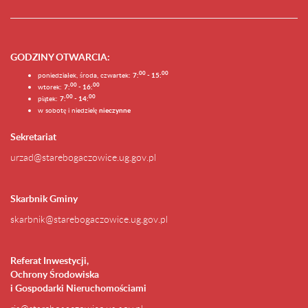
GODZINY OTWARCIA
:
0
0
0
0
poniedziałek, środa, czwartek:
7:
- 15:
0
0
00
wtorek:
7:
- 16:
0
0
00
piątek:
7:
- 14:
w sobotę i niedzielę
nieczynne
Sekretariat
urzad@starebogaczowice.ug.gov.pl
Skarbnik Gminy
skarbnik@starebogaczowice.ug.gov.pl
Referat Inwestycji,
Ochrony Środowiska
i Gospodarki Nieruchomościami