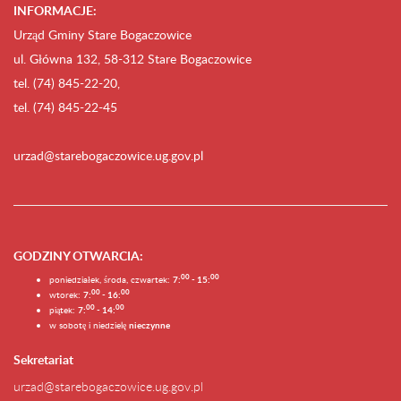
INFORMACJE:
Urząd Gminy Stare Bogaczowice
ul. Główna 132, 58-312 Stare Bogaczowice
tel. (74) 845-22-20,
tel. (74) 845-22-45
urzad@starebogaczowice.ug.gov.pl
GODZINY OTWARCIA
:
0
0
0
0
poniedziałek, środa, czwartek:
7:
- 15:
0
0
00
wtorek:
7:
- 16:
0
0
00
piątek:
7:
- 14:
w sobotę i niedzielę
nieczynne
Sekretariat
urzad@starebogaczowice.ug.gov.pl