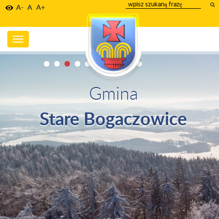
wpisz
A-
A
A+
szukany
tekst
Toggle
navigation
Gmina
Stare Bogaczowice