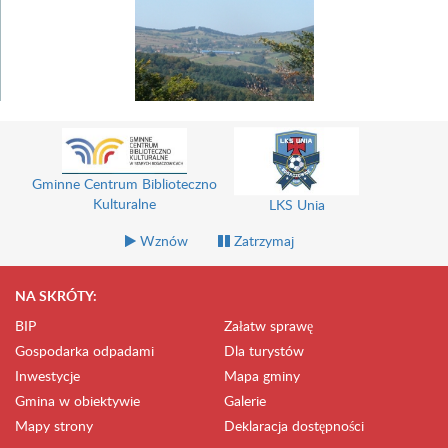
Gminne Centrum Biblioteczno
Kulturalne
LKS Unia
Wznów
Zatrzymaj
NA SKRÓTY:
BIP
Załatw sprawę
Gospodarka odpadami
Dla turystów
Inwestycje
Mapa gminy
Gmina w obiektywie
Galerie
Mapy strony
Deklaracja dostępności