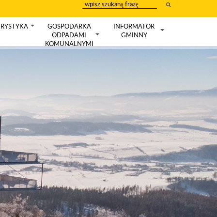
wpisz
szukany
tekst
RYSTYKA
GOSPODARKA
INFORMATOR
+
ODPADAMI
GMINNY
+
+
KOMUNALNYMI