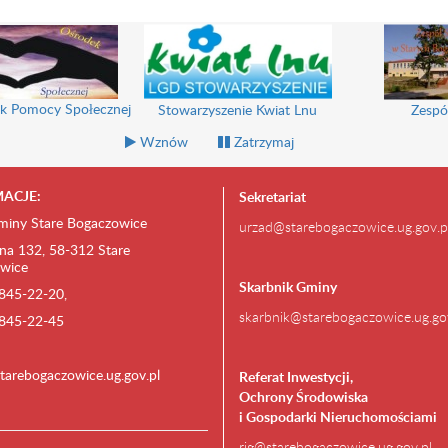
k Pomocy Społecznej
Stowarzyszenie Kwiat Lnu
Zespó
Wznów
Zatrzymaj
ACJE:
Sekretariat
miny Stare Bogaczowice
urzad@starebogaczowice.ug.gov.p
na 132, 58-312 Stare
wice
Skarbnik Gminy
) 845-22-20,
skarbnik@starebogaczowice.ug.go
) 845-22-45
tarebogaczowice.ug.gov.pl
Referat Inwestycji,
Ochrony Środowiska
i Gospodarki Nieruchomościami
rig@starebogaczowice.ug.gov.pl