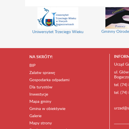
Gminny Ośrode
Uniwersytet Trzeciego Wieku
INFORM
NA SKRÓTY:
Urząd G
BIP
ul. Głów
Załatw sprawę
Bogaczo
Gospodarka odpadami
tel. (74
Dla turystów
tel. (74
Inwestycje
Mapa gminy
urzad@s
Gmina w obiektywie
Galerie
Mapy strony