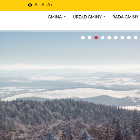
A-
A
A+
GMINA
URZĄD GMINY
RADA GMINY
+
+