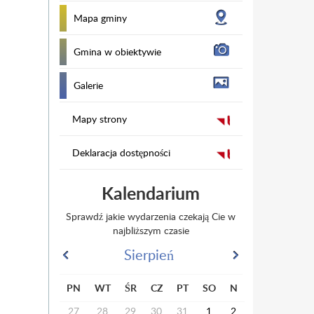
Mapa gminy
Gmina w obiektywie
Galerie
Mapy strony
Deklaracja dostępności
Kalendarium
Sprawdź jakie wydarzenia czekają Cie w
najbliższym czasie
Sierpień
PN
WT
ŚR
CZ
PT
SO
N
27
28
29
30
31
1
2