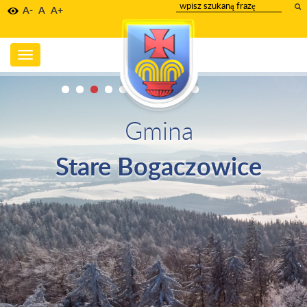
wpisz
A-
A
A+
szukany
tekst
Toggle
navigation
Gmina
Stare Bogaczowice