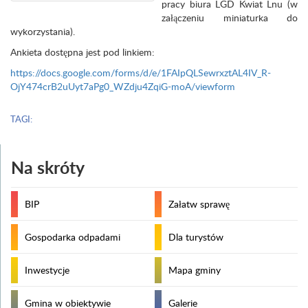
pracy biura LGD Kwiat Lnu (w
załączeniu miniaturka do
wykorzystania).
Ankieta dostępna jest pod linkiem:
https://docs.google.com/forms/d/e/1FAIpQLSewrxztAL4IV_R-
OjY474crB2uUyt7aPg0_WZdju4ZqiG-moA/viewform
TAGI:
Na skróty
BIP
Załatw sprawę
Gospodarka odpadami
Dla turystów
Inwestycje
Mapa gminy
Gmina w obiektywie
Galerie