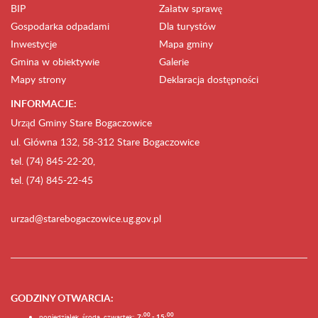
BIP
Załatw sprawę
Gospodarka odpadami
Dla turystów
Inwestycje
Mapa gminy
Gmina w obiektywie
Galerie
Mapy strony
Deklaracja dostępności
INFORMACJE:
Urząd Gminy Stare Bogaczowice
ul. Główna 132, 58-312 Stare Bogaczowice
tel. (74) 845-22-20,
tel. (74) 845-22-45
urzad@starebogaczowice.ug.gov.pl
GODZINY OTWARCIA
:
0
0
0
0
poniedziałek, środa, czwartek:
7:
- 15: