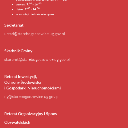
0
0
00
wtorek:
7:
- 16:
0
0
00
piątek:
7:
- 14:
w sobotę i niedzielę
nieczynne
Sekretariat
urzad@starebogaczowice.ug.gov.pl
Skarbnik Gminy
skarbnik@starebogaczowice.ug.gov.pl
Referat Inwestycji,
Ochrony Środowiska
i Gospodarki Nieruchomościami
rig@starebogaczowice.ug.gov.pl
Referat Organizacyjny i Spraw
Obywatelskich