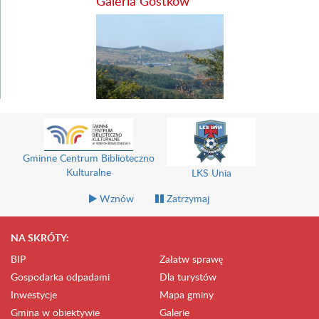
Galeria Gostków
Gminne Centrum Biblioteczno
Kulturalne
LKS Unia
Wznów
Zatrzymaj
NA SKRÓTY:
BIP
Załatw sprawę
Gospodarka odpadami
Dla turystów
Inwestycje
Mapa gminy
Gmina w obiektywie
Galerie