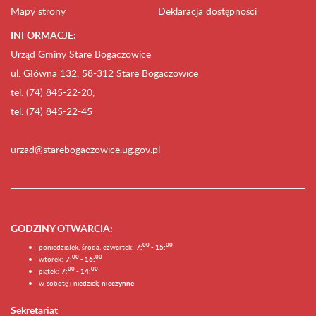
Mapy strony
Deklaracja dostępności
INFORMACJE:
Urząd Gminy Stare Bogaczowice
ul. Główna 132, 58-312 Stare Bogaczowice
tel. (74) 845-22-20,
tel. (74) 845-22-45
urzad@starebogaczowice.ug.gov.pl
GODZINY OTWARCIA
:
0
0
0
0
poniedziałek, środa, czwartek:
7:
- 15:
0
0
00
wtorek:
7:
- 16:
0
0
00
piątek:
7:
- 14:
w sobotę i niedzielę
nieczynne
Sekretariat