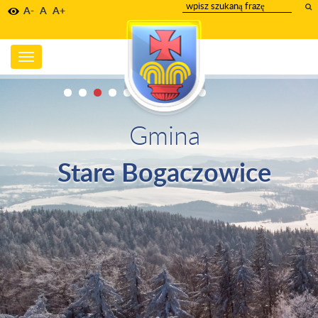
wpisz
A-
A
A+
szukany
tekst
Toggle
navigation
Gmina
Stare Bogaczowice