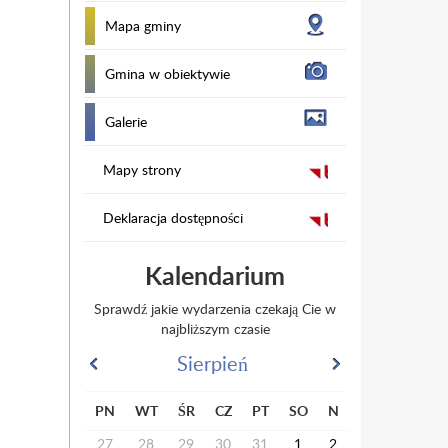
Mapa gminy
Gmina w obiektywie
Galerie
Mapy strony
Deklaracja dostępności
Kalendarium
Sprawdź jakie wydarzenia czekają Cie w
najbliższym czasie
Sierpień
PN
WT
ŚR
CZ
PT
SO
N
27
28
29
30
31
1
2