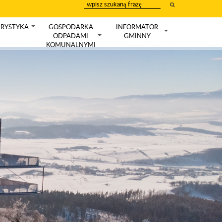
wpisz
szukany
tekst
RYSTYKA
GOSPODARKA
INFORMATOR
+
ODPADAMI
GMINNY
+
+
KOMUNALNYMI