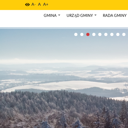
A-
A
A+
GMINA
URZĄD GMINY
RADA GMINY
+
+