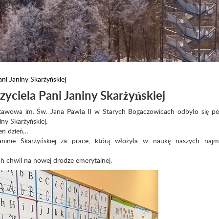
ni Janiny Skarżyńskiej
yciela Pani Janiny Skarżyńskiej
tawowa im. Św. Jana Pawła II w Starych Bogaczowicach odbyło się po
iny Skarżyńskiej.
den dzień…
aninie Skarżyńskiej za prace, którą włożyła w naukę naszych najm
 chwil na nowej drodze emerytalnej.