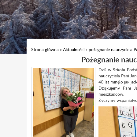
Strona główna
»
Aktualności
»
pożegnanie nauczyciela Pa
Pożegnanie naucz
Dziś w Szkoła Pods
nauczyciela Pani Jan
40 lat minęło jak je
Dziękujemy Pani J
mieszkańców.
Życzymy wspaniałych