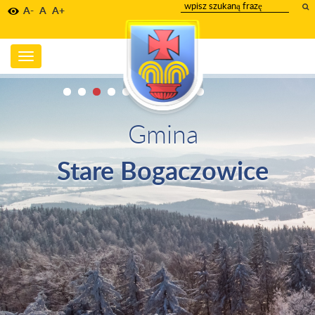
wpisz
A-
A
A+
szukany
tekst
Toggle
navigation
Gmina
Stare Bogaczowice