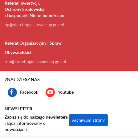
Referat Inwestycji,
Ochrony Środowiska
i Gospodarki Nieruchomościami
rig@starebogaczowice.ug.gov.pl
Referat Organizacyjny i Spraw
Obywatelskich
rop@starebogaczowice.ug.gov.pl
ZNAJDZIESZ NAS
Facebook
Youtube
NEWSLETTER
Zapisz się do naszego newslettera
Archiwum strony
i bądź informowany o
nowościach.