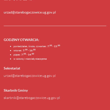
urzad@starebogaczowice.ug.gov.pl
GODZINY OTWARCIA
:
0
0
0
0
poniedziałek, środa, czwartek:
7:
- 15:
0
0
00
wtorek:
7:
- 16:
0
0
00
piątek:
7:
- 14:
w sobotę i niedzielę
nieczynne
Sekretariat
urzad@starebogaczowice.ug.gov.pl
Skarbnik Gminy
skarbnik@starebogaczowice.ug.gov.pl