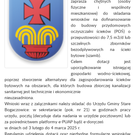
zaprasza chętnych (osoby
fizyczne i wspólnoty
mieszkaniowe) do składania
wniosków na dofinansowanie
do budowy przydomowych
oczyszczalni ścieków (POŚ) o
przepustowości do 7,5 m3/d lub
szczelnych zbiorników
bezodpływowych na ścieki
bytowe (szamb).
Celem dotacji jest
uporządkowanie istniejącej
gospodarki wodno-ściekowej,
poprzez stworzenie alternatywy dla zagospodarowania ścieków
bytowych na obszarach, dla których budowa zbiorczej kanalizacji
sanitarnej jest technicznie i ekonomicznie
nieuzasadniona.
Wnioski wraz z załącznikami należy składać do Urzędu Gminy Stare
Bogaczowice: w sekretariacie (pok. nr 21) w godzinach pracy
urzędu, pocztą (decyduje data nadania w urzędzie pocztowym) lub
za pośrednictwem platformy e-PUAP bądź e-doręczeń
w dniach od 3 lutego do 4 marca 2025 r.
Regulamin udzielenia dotacji oraz niezbędne formularze wniosków