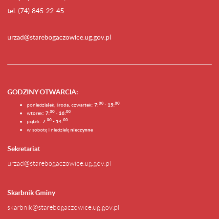
tel. (74) 845-22-45
urzad@starebogaczowice.ug.gov.pl
GODZINY OTWARCIA
:
0
0
0
0
poniedziałek, środa, czwartek:
7:
- 15:
0
0
00
wtorek:
7:
- 16:
0
0
00
piątek:
7:
- 14:
w sobotę i niedzielę
nieczynne
Sekretariat
urzad@starebogaczowice.ug.gov.pl
Skarbnik Gminy
skarbnik@starebogaczowice.ug.gov.pl