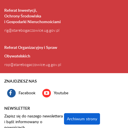
Referat Inwestycji,
Ochrony Środowiska
i Gospodarki Nieruchomościami
rig@starebogaczowice.ug.gov.pl
Referat Organizacyjny i Spraw
Obywatelskich
rop@starebogaczowice.ug.gov.pl
ZNAJDZIESZ NAS
Facebook
Youtube
NEWSLETTER
Zapisz się do naszego newslettera
Archiwum strony
i bądź informowany o
nowościach.