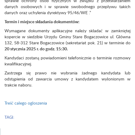
sprawie ochrony osób fizycznych w związku z przetwarzaniem
danych osobowych i w sprawie swobodnego przepływu takich
danych oraz uchylenia dyrektywy 95/46/WE .”
Termin i miejsce składania dokumentów:
Wymagane dokumenty aplikacyjne należy składać w zamkniętej
kopercie w siedzibie Urzędu Gminy Stare Bogaczowice ul. Główna
132, 58-312 Stare Bogaczowice (sekretariat pok. 21) w terminie do
20 stycznia 2025 r. do godz. 15:30.
Kandydaci zostaną powiadomieni telefonicznie o terminie rozmowy
kwalifikacyjnej.
Zastrzega się prawo nie wybrania żadnego kandydata lub
odstąpienia od zawarcia umowy z kandydatem wyłonionym w
trakcie naboru.
Treść całego ogłoszenia
TAGI: