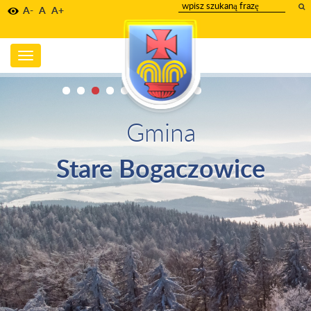
wpisz
A-
A
A+
szukany
tekst
Toggle
navigation
Gmina
Stare Bogaczowice