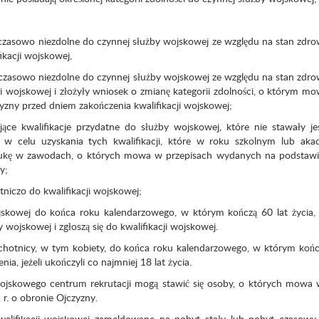
czasowo niezdolne do czynnej służby wojskowej ze względu na stan zdrowi
ikacji wojskowej,
czasowo niezdolne do czynnej służby wojskowej ze względu na stan zdrowi
ji wojskowej i złożyły wniosek o zmianę kategorii zdolności, o którym mo
yzny przed dniem zakończenia kwalifikacji wojskowej;
ące kwalifikacje przydatne do służby wojskowej, które nie stawały j
kę w celu uzyskania tych kwalifikacji, które w roku szkolnym lub ak
aukę w zawodach, o których mowa w przepisach wydanych na podstawie
y;
otniczo do kwalifikacji wojskowej;
kowej do końca roku kalendarzowego, w którym kończą 60 lat życia, j
y wojskowej i zgłoszą się do kwalifikacji wojskowej.
 ochotnicy, w tym kobiety, do końca roku kalendarzowego, w którym końc
nia, jeżeli ukończyli co najmniej 18 lat życia.
wojskowego centrum rekrutacji mogą stawić się osoby, o których mowa 
 r. o obronie Ojczyzny.
walifikacji wojskowej zameldowane na pobyt stały lub pobyt czasowy 