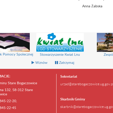
Żabska
k Pomocy Społecznej
Stowarzyszenie Kwiat Lnu
Zespó
Wznów
Zatrzymaj
ACJE:
Sekretariat
miny Stare Bogaczowice
urzad@starebogaczowice.ug.gov.p
na 132, 58-312 Stare
wice
Skarbnik Gminy
) 845-22-20,
skarbnik@starebogaczowice.ug.go
) 845-22-45