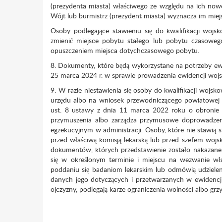
(prezydenta miasta) właściwego ze względu na ich now
Wójt lub burmistrz (prezydent miasta) wyznacza im miejsc
Osoby podlegające stawieniu się do kwalifikacji wojsk
zmienić miejsce pobytu stałego lub pobytu czasowego 
opuszczeniem miejsca dotychczasowego pobytu.
8. Dokumenty, które będą wykorzystane na potrzeby ewi
25 marca 2024 r. w sprawie prowadzenia ewidencji wojsk
9. W razie niestawienia się osoby do kwalifikacji wojsk
urzędu albo na wniosek przewodniczącego powiatowej ko
ust. 8 ustawy z dnia 11 marca 2022 roku o obronie O
przymuszenia albo zarządza przymusowe doprowadzenie
egzekucyjnym w administracji. Osoby, które nie stawią 
przed właściwą komisją lekarską lub przed szefem wojs
dokumentów, których przedstawienie zostało nakazane, 
się w określonym terminie i miejscu na wezwanie 
poddaniu się badaniom lekarskim lub odmówią udziele
danych jego dotyczących i przetwarzanych w ewidencj
ojczyzny, podlegają karze ograniczenia wolności albo grz
Wojewoda