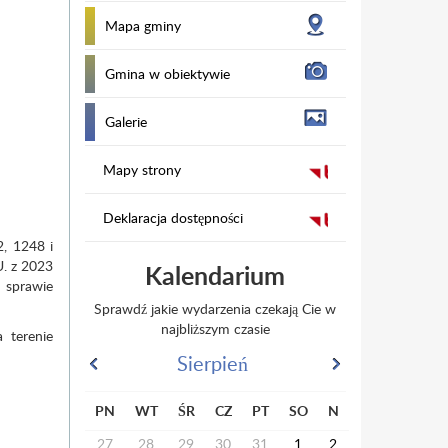
Mapa gminy
Gmina w obiektywie
Galerie
Mapy strony
Deklaracja dostępności
2, 1248 i
U. z 2023
Kalendarium
w sprawie
Sprawdź jakie wydarzenia czekają Cie w
najbliższym czasie
 terenie
Sierpień
PN
WT
ŚR
CZ
PT
SO
N
27
28
29
30
31
1
2