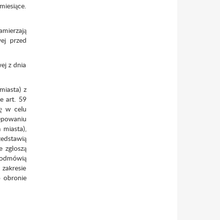
miesiące.
amierzają
wej przed
ej z dnia
miasta) z
e art. 59
ę w celu
ępowaniu
 miasta),
zedstawią
e zgłoszą
 odmówią
zakresie
o obronie