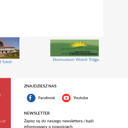
Ekomuzeum Wokół Trójgarbu
ł Szkół
ZNAJDZIESZ NAS
l
Facebook
Youtube
NEWSLETTER
v.pl
Zapisz się do naszego newslettera i bądź
informowany o nowościach.