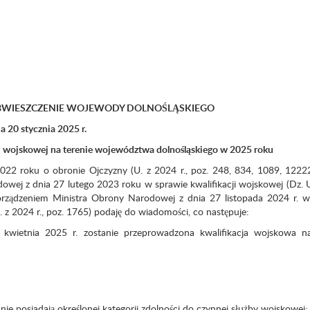
WIESZCZENIE WOJEWODY DOLNOŚLĄSKIEGO
2025 r.
wej na terenie województwa dolnośląskiego w 2025 roku
022 roku o obronie Ojczyzny (U. z 2024 r., poz. 248, 834, 1089, 1222
dowej z dnia 27 lutego 2023 roku w sprawie kwalifikacji wojskowej (Dz. 
porządzeniem Ministra Obrony Narodowej z dnia 27 listopada 2024 r. 
. z 2024 r., poz. 1765) podaję do wiadomości, co następuje:
kwietnia 2025 r. zostanie przeprowadzona kwalifikacja wojskowa na
e posiadają określonej kategorii zdolności do czynnej służby wojskowej;