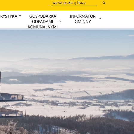
wpisz
szukany
tekst
RYSTYKA
GOSPODARKA
INFORMATOR
+
ODPADAMI
GMINNY
+
+
KOMUNALNYMI