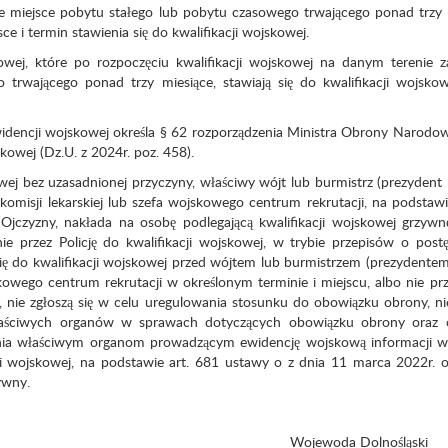
e miejsce pobytu stałego lub pobytu czasowego trwającego ponad trzy 
e i termin stawienia się do kwalifikacji wojskowej.
owej, które po rozpoczęciu kwalifikacji wojskowej na danym terenie z
trwającego ponad trzy miesiące, stawiają się do kwalifikacji wojsko
dencji wojskowej określa § 62 rozporządzenia Ministra Obrony Narodow
owej (Dz.U. z 2024r. poz. 458).
owej bez uzasadnionej przyczyny, właściwy wójt lub burmistrz (prezydent 
misji lekarskiej lub szefa wojskowego centrum rekrutacji, na podstawi
jczyzny, nakłada na osobę podlegającą kwalifikacji wojskowej grzywn
 przez Policję do kwalifikacji wojskowej, w trybie przepisów o post
się do kwalifikacji wojskowej przed wójtem lub burmistrzem (prezydentem
kowego centrum rekrutacji w określonym terminie i miejscu, albo nie pr
nie zgłoszą się w celu uregulowania stosunku do obowiązku obrony, ni
właściwych organów w sprawach dotyczących obowiązku obrony oraz
nia właściwym organom prowadzącym ewidencję wojskową informacji w 
i wojskowej, na podstawie art. 681 ustawy o z dnia 11 marca 2022r. 
ywny.
 Dolnośląski