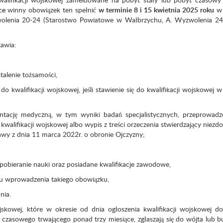
ce
winny obowiązek ten spełnić
w terminie 8 i 15 kwietnia 2025 roku
w 
wolenia 20-24 (Starostwo Powiatowe w Wałbrzychu, A. Wyzwolenia 24,
tawia:
alenie tożsamości,
o kwalifikacji wojskowej, jeśli stawienie się do kwalifikacji wojskowej w
entację medyczną, w tym wyniki badań specjalistycznych, przeprowad
walifikacji wojskowej albo wypis z treści orzeczenia stwierdzający niezdo
awy z dnia 11 marca 2022r. o obronie Ojczyzny;
pobieranie nauki oraz posiadane kwalifikacje zawodowe,
dku wprowadzenia takiego obowiązku,
nia.
jskowej, które w okresie od dnia ogłoszenia kwalifikacji wojskowej do
 czasowego trwającego ponad trzy miesiące, zgłaszają się do wójta lub b