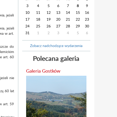
3
4
5
6
7
8
9
10
11
12
13
14
15
16
a, jeżeli
17
18
19
20
21
22
23
24
25
26
27
28
29
30
a, jeżeli
31
1
2
3
4
5
6
wa w art.
Zobacz nadchodzące wydarzenia
eszcze do
ademickim
Polecana galeria
 art. 60
Galeria Gostków
eżeli nie
zą 60 lat
w art. 59
trwający