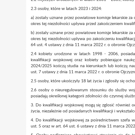
2.3 osoby, które w latach 2023 i 2024:
a) zostały uznane przez powiatowe komisje lekarskie za 
okres tej niezdolności upływa przed zakończeniem kwalif
b) zostały uznane przez powiatowe komisje lekarskie za 
okres tej niezdolności upływa po zakończeniu kwalifikac
64 ust. 4 ustawy z dnia 11 marca 2022 r. o obronie Ojcz
2.4 kobiety urodzone w latach 1998 - 2006, posiadaj
kwalifikacji wojskowej oraz kobiety pobierające nau
2024/2025 kończą studia na kierunkach lub kończą n
ust. 7 ustawy z dnia 11 marca 2022 r. o obronie Ojczyzn
2.5 osoby, które ukończyły 18 lat życia i zgłosiły się och
2.6 osoby o nieuregulowanym stosunku do służby wojs
posiadają określonej kategorii zdolności do czynnej służb
3. Do kwalifikacji wojskowej mogą się zgłosić również
życia, niezależnie od posiadanych kwalifikacji i wykształce
4. Do kwalifikacji wojskowej za pośrednictwem szefa 
ust. 5 oraz w art. 64 ust. 6 ustawy z dnia 11 marca 2022
5. Osoby podlegające obowiązkowi stawienia się do k