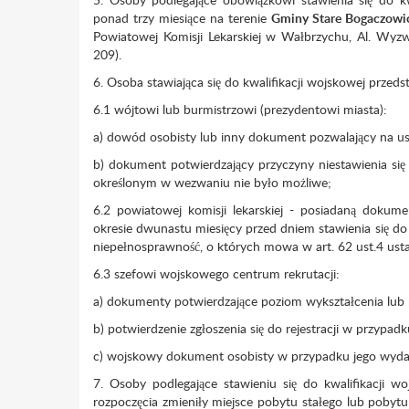
ponad trzy miesiące na terenie
Gminy Stare Bogaczowi
Powiatowej Komisji Lekarskiej w Wałbrzychu, Al. Wyz
209).
6. Osoba stawiająca się do kwalifikacji wojskowej przeds
6.1 wójtowi lub burmistrzowi (prezydentowi miasta):
a) dowód osobisty lub inny dokument pozwalający na ust
b) dokument potwierdzający przyczyny niestawienia się d
określonym w wezwaniu nie było możliwe;
6.2 powiatowej komisji lekarskiej - posiadaną dokum
okresie dwunastu miesięcy przed dniem stawienia się do k
niepełnosprawność, o których mowa w art. 62 ust.4 ust
6.3 szefowi wojskowego centrum rekrutacji:
a) dokumenty potwierdzające poziom wykształcenia lub 
b) potwierdzenie zgłoszenia się do rejestracji w przypa
c) wojskowy dokument osobisty w przypadku jego wyda
7. Osoby podlegające stawieniu się do kwalifikacji wo
rozpoczęcia zmieniły miejsce pobytu stałego lub pobytu