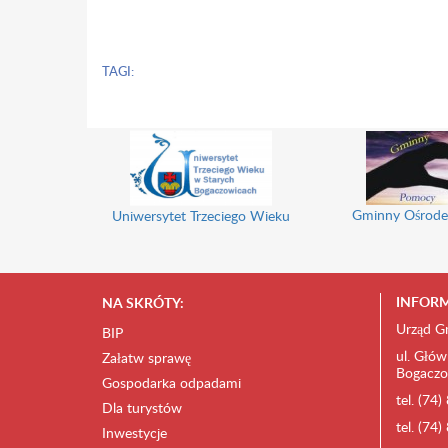
Anna 
TAGI:
Gminny Ośrode
Uniwersytet Trzeciego Wieku
INFORM
NA SKRÓTY:
Urząd G
BIP
ul. Głów
Załatw sprawę
Bogaczo
Gospodarka odpadami
tel. (74
Dla turystów
tel. (74
Inwestycje