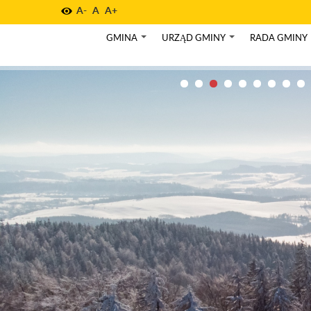
A-
A
A+
GMINA
URZĄD GMINY
RADA GMINY
+
+