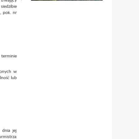
siedzibie
 pok. nr
 terminie
zonych w
lność lub
 dnia jej
urmistrza