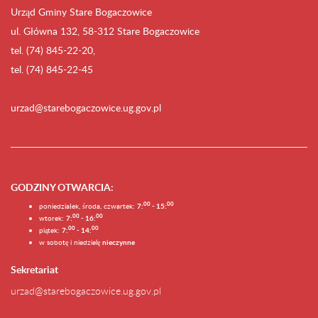
Urząd Gminy Stare Bogaczowice
ul. Główna 132, 58-312 Stare Bogaczowice
tel. (74) 845-22-20,
tel. (74) 845-22-45
urzad@starebogaczowice.ug.gov.pl
GODZINY OTWARCIA
:
0
0
0
0
poniedziałek, środa, czwartek:
7:
- 15:
0
0
00
wtorek:
7:
- 16:
0
0
00
piątek:
7:
- 14:
w sobotę i niedzielę
nieczynne
Sekretariat
urzad@starebogaczowice.ug.gov.pl