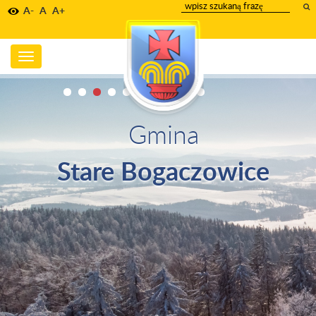
wpisz
A-
A
A+
szukany
tekst
Toggle
navigation
Gmina
Stare Bogaczowice