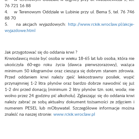
76 721 16 88
4. w Terenowym Oddziale w Lubinie przy ul. Bema 5, tel. 76 746
88 70
5. na akcjach wyjazdowych:
http://www.rckik.wroclaw.pl/akcje-
wyjazdowe.html
Jak przygotować się do oddania krwi ?
Krwiodawcą może być osoba w wieku 18-65 lat lub osoba, która nie
ukończyła 60-ego roku życia (dawca pierwszorazowy), ważąca
minimum 50 kilogramów oraz ciesząca się dobrym stanem zdrowia.
Przed oddaniem krwi należy zjeść lekkostrawny posiłek, wypić
przynajmniej 1-2 litra płynów oraz bardzo dobrze nawodnić się już
1-2 dni przed donacją (minimum 2 litry płynów tzn. soki, woda; nie
wolno przez 24 godziny pić alkoholu). Zgłaszając się do oddania krwi
należy zabrać ze sobą aktualny dokument tożsamości ze zdjęciem i
numerem PESEL lub mObywatel. Szczegółowe informacje można
znaleźć na naszej stronie:
www.rckik.wroclaw.pl