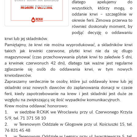
dlatego apelujemy do
wszystkich, którzy mogą, o
oddanie krwi – szczególnie w
okresie ferii. Zimowa przerwa to
również doskonały moment, by
podjąć decyzję o oddawaniu
krwi lub jej składników.
Pamiętajmy, że krwi nie można wyprodukować, a składników krwi
takich jak krwinki czerwone, płytki krwi nie da się długo
magazynować (czas przechowywania płytek krwi to zaledwie 5 dni,
a krwinek czerwonych 42 dni), dlatego tak ważne jest regularne
zgłaszanie się osób do oddawania krwi, w tym nowych
krwiodawców.
Zapraszamy serdecznie te osoby, które już oddawały krew lub jej
składniki oraz nowych dawców do zaplanowania donacji w czasie
ferii, kiedy zapotrzebowanie na krew i jest składniki jest duże ze
względu na zwiększającą się ilość wypadków komunikacyjnych.
Krew można oddawać honorowo:
1. w siedzibie RCKiK we Wrocławiu przy ul. Czerwonego Krzyża
5/9, tel. 71 371 58 10
2. w Terenowym Oddziale w Głogowie przy ul. Kościuszki 15, tel.
76 831 45 48
3. w Terenowym Oddziale w Legnicy przy ul. Iwaszkiewicza 5, tel.