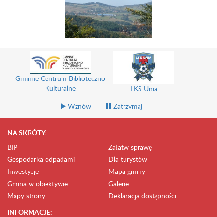
Gminne Centrum Biblioteczno
Kulturalne
LKS Unia
Wznów
Zatrzymaj
NA SKRÓTY:
BIP
Załatw sprawę
Gospodarka odpadami
Dla turystów
Inwestycje
Mapa gminy
Gmina w obiektywie
Galerie
Mapy strony
Deklaracja dostępności
INFORMACJE: