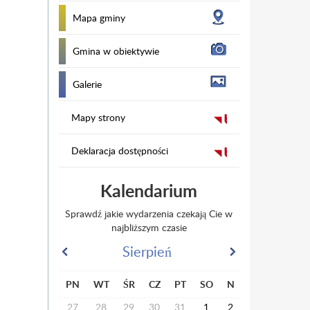
Mapa gminy
Gmina w obiektywie
Galerie
Mapy strony
Deklaracja dostępności
Kalendarium
Sprawdź jakie wydarzenia czekają Cie w
najbliższym czasie
Sierpień
PN
WT
ŚR
CZ
PT
SO
N
27
28
29
30
31
1
2