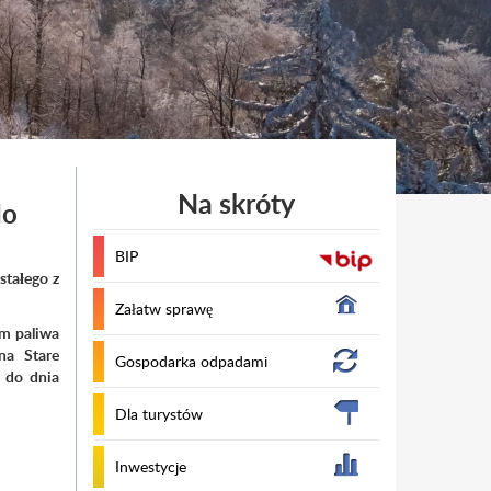
Na skróty
do
BIP
tałego z
Załatw sprawę
ym paliwa
na Stare
Gospodarka odpadami
 do dnia
Dla turystów
Inwestycje