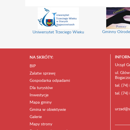
Gminny Ośrode
Uniwersytet Trzeciego Wieku
INFORM
NA SKRÓTY:
Urząd G
BIP
ul. Głów
Załatw sprawę
Bogaczo
Gospodarka odpadami
tel. (74
Dla turystów
tel. (74
Inwestycje
Mapa gminy
urzad@s
Gmina w obiektywie
Galerie
Mapy strony