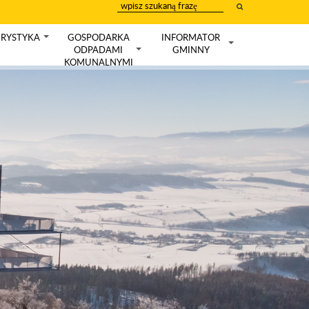
wpisz
szukany
tekst
RYSTYKA
GOSPODARKA
INFORMATOR
+
ODPADAMI
GMINNY
+
+
KOMUNALNYMI