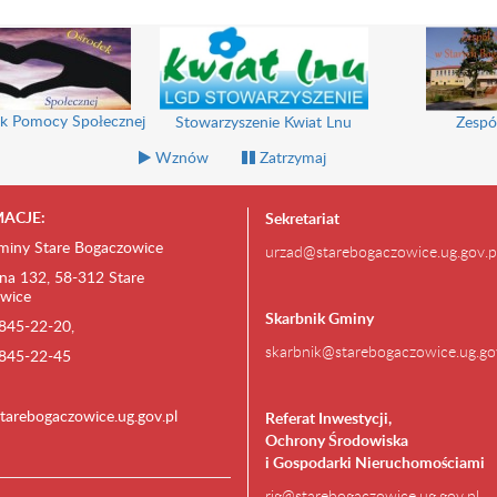
k Pomocy Społecznej
Stowarzyszenie Kwiat Lnu
Zespó
Wznów
Zatrzymaj
ACJE:
Sekretariat
miny Stare Bogaczowice
urzad@starebogaczowice.ug.gov.p
na 132, 58-312 Stare
wice
Skarbnik Gminy
) 845-22-20,
skarbnik@starebogaczowice.ug.go
) 845-22-45
tarebogaczowice.ug.gov.pl
Referat Inwestycji,
Ochrony Środowiska
i Gospodarki Nieruchomościami
rig@starebogaczowice.ug.gov.pl