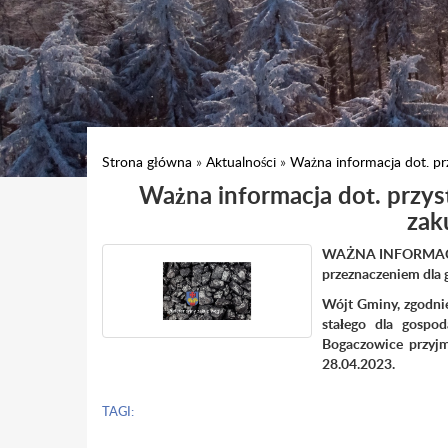
Strona główna
»
Aktualności
»
Ważna informacja dot. pr
Ważna informacja dot. przys
zak
WAŻNA INFORMACJA d
przeznaczeniem dla
Wójt Gminy, zgodnie
stałego dla gospo
Bogaczowice przyjm
28.04.2023.
TAGI: