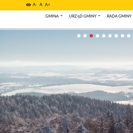
A-
A
A+
GMINA
URZĄD GMINY
RADA GMINY
+
+