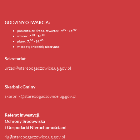
GODZINY OTWARCIA
:
0
0
0
0
poniedziałek, środa, czwartek:
7:
- 15:
0
0
00
wtorek:
7:
- 16:
0
0
00
piątek:
7:
- 14:
w sobotę i niedzielę
nieczynne
Sekretariat
urzad@starebogaczowice.ug.gov.pl
Skarbnik Gminy
skarbnik@starebogaczowice.ug.gov.pl
Referat Inwestycji,
Ochrony Środowiska
i Gospodarki Nieruchomościami
rig@starebogaczowice.ug.gov.pl