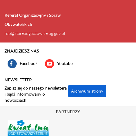
Referat Organizacyjny i Spraw
Obywatelskich
rop@starebogaczowice.ug.gov.pl
ZNAJDZIESZ NAS
Facebook
Youtube
NEWSLETTER
Zapisz się do naszego newslettera
Archiwum strony
i bądź informowany o
nowościach.
PARTNERZY