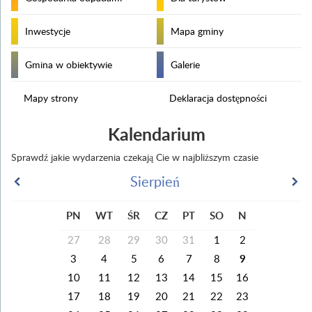
Inwestycje
Mapa gminy
Gmina w obiektywie
Galerie
Mapy strony
Deklaracja dostępności
Kalendarium
Sprawdź jakie wydarzenia czekają Cie w najbliższym czasie
Sierpień
PN
WT
ŚR
CZ
PT
SO
N
27
28
29
30
31
1
2
3
4
5
6
7
8
9
10
11
12
13
14
15
16
17
18
19
20
21
22
23