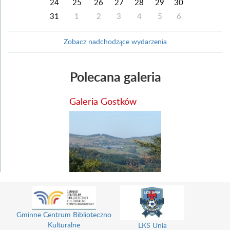
24
25
26
27
28
29
30
31
1
2
3
4
5
6
Zobacz nadchodzące wydarzenia
Polecana galeria
Galeria Gostków
Gminne Centrum Biblioteczno
Kulturalne
LKS Unia