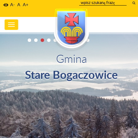
wpisz
A-
A
A+
szukany
tekst
Toggle
navigation
Gmina
Stare Bogaczowice